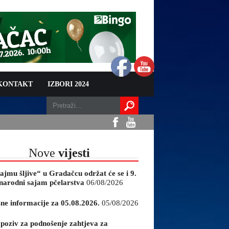
 KONTAKT
IZBORI 2024
Nove
vijesti
ajmu šljive“ u Gradačcu održat će se i 9.
arodni sajam pčelarstva
06/08/2026
sne informacije za 05.08.2026.
05/08/2026
 poziv za podnošenje zahtjeva za