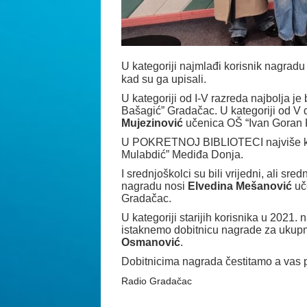
U kategoriji najmlađi korisnik nagradu
kad su ga upisali.
U kategoriji od I-V razreda najbolja je 
Bašagić” Gradačac. U kategoriji od V d
Mujezinović
učenica OŠ “Ivan Goran 
U POKRETNOJ BIBLIOTECI najviše knj
Mulabdić” Mediđa Donja.
I srednjoškolci su bili vrijedni, ali sre
nagradu nosi
Elvedina Mešanović
uč
Gradačac.
U kategoriji starijih korisnika u 2021.
istaknemo dobitnicu nagrade za ukupno
Osmanović
.
Dobitnicima nagrada čestitamo a vas po
Radio Gradačac