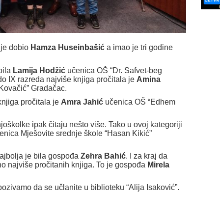
 je dobio
Hamza Huseinbašić
a imao je tri godine
bila
Lamija Hodžić
učenica OŠ “Dr. Safvet-beg
o IX razreda najviše knjiga pročitala je
Amina
Kovačić” Gradačac.
iga pročitala je
Amra Jahić
učenica OŠ “Edhem
dnjoškolke ipak čitaju nešto više. Tako u ovoj kategoriji
enica Mješovite srednje škole “Hasan Kikić”
 najbolja je bila gospođa
Zehra Bahić
. I za kraj da
 najviše pročitanih knjiga. To je gospođa
Mirela
zivamo da se učlanite u biblioteku “Alija Isaković”.