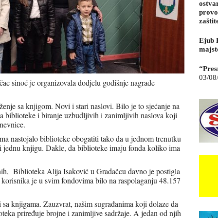
ostva
provo
zaštit
Ejub 
majst
“Pres
03/08
čac sinoć je organizovala dodjelu godišnje nagrade
ženje sa knjigom. Novi i stari naslovi. Bilo je to sjećanje na
biblioteke i biranje uzbudljivih i zanimljivih naslova koji
dnevnice.
a nastojalo biblioteke obogatiti tako da u jednom trenutku
 jednu knjigu. Dakle, da biblioteke imaju fonda koliko ima
ih, Biblioteka Alija Isaković u Gradačcu davno je postigla
0 korisnika je u svim fondovima bilo na raspolaganju 48.157
i sa knjigama. Zauzvrat, našim sugrađanima koji dolaze da
ioteka priređuje brojne i zanimljive sadržaje. A jedan od njih