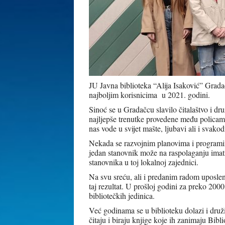
JU Javna biblioteka “Alija Isaković” Grada
najboljim korisnicima u 2021. godini.
Sinoć se u Gradačcu slavilo čitalaštvo i dru
najljepše trenutke provedene među policama 
nas vode u svijet mašte, ljubavi ali i svako
Nekada se razvojnim planovima i programim
jedan stanovnik može na raspolaganju imati
stanovnika u toj lokalnoj zajednici.
Na svu sreću, ali i predanim radom uposlen
taj rezultat. U prošloj godini za preko 200
bibliotečkih jedinica.
Već godinama se u biblioteku dolazi i druž
čitaju i biraju knjige koje ih zanimaju Bibl