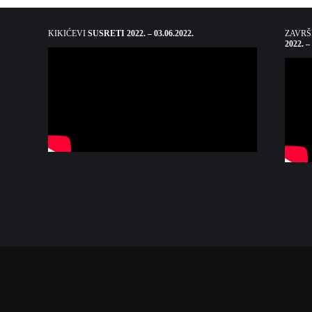
KIKIĆEVI
SUSRETI 2022. – 03.06.2022.
ZAVR
2022. –
nje, korištenje i objavljivanje bilo kojeg materijala koji se nalazi na portalu r