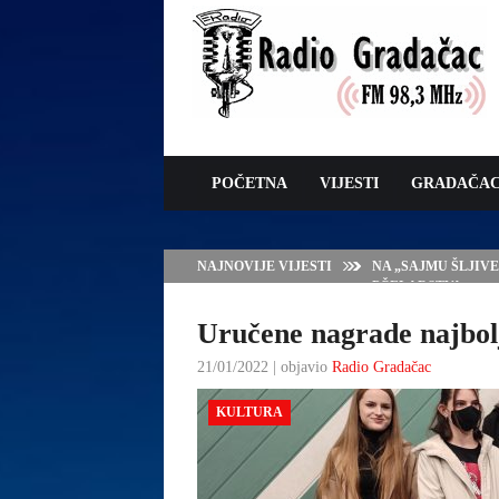
POČETNA
VIJESTI
GRADAČA
NAJNOVIJE VIJESTI
NA „SAJMU ŠLJIV
PČELARSTVA
Uručene nagrade najbol
21/01/2022 | objavio
Radio Gradačac
KULTURA