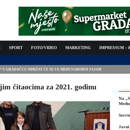
C
SPORT
FOTO/VIDEO
MARKETING
IMPRESSUM –
E“ U GRADAČCU ODRŽAT ĆE SE I 9. MEĐUNARODNI SAJAM
jim čitaocima za 2021. godinu
Na „S
Međun
Servi
Javni