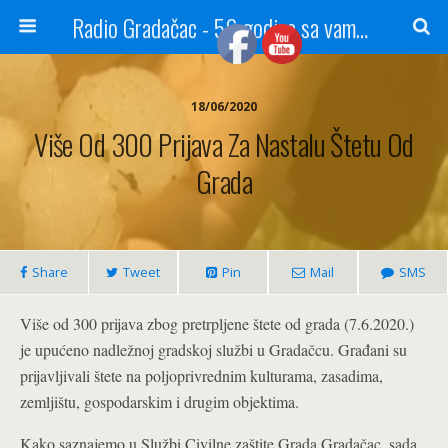
Radio Gradačac - 56 godina sa vama...
18/06/2020
Više Od 300 Prijava Za Nastalu Štetu Od
Grada
Share
Tweet
Pin
Mail
SMS
Više od 300 prijava zbog pretrpljene štete od grada (7.6.2020.)
je upućeno nadležnoj gradskoj službi u Gradačcu. Građani su
prijavljivali štete na poljoprivrednim kulturama, zasadima,
zemljištu, gospodarskim i drugim objektima.
Kako saznajemo u Službi Civilne zaštite Grada Gradačac, sada