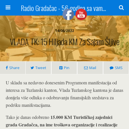
Radio Gradačac - 56 godina sa vama...
14/06/2022
VLADA TK: 15 Hiljada KM Za Sajam Šljive
Share
Tweet
Pin
Mail
SMS
U skladu sa nedavno donesenim Programom manifestacija od
interesa za Tuzlanski kanton, Vlada Tuzlanskog kantona je danas
donijela više odluka o odobravanju finansijskih sredstava za
podršku manifestacijama.
15.000 KM Turističkoj zajednici
Tako je danas odobreno
grada Gradačca, na ime troškova organizacije i realizacije