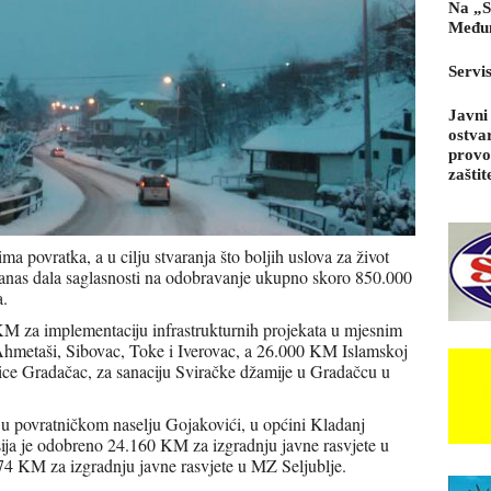
Na „S
Međun
Servi
Javni
ostva
provo
zaštit
ma povratka, a u cilju stvaranja što boljih uslova za život
anas dala saglasnosti na odobravanje ukupno skoro 850.000
a.
 za implementaciju infrastrukturnih projekata u mjesnim
Ahmetaši, Sibovac, Toke i Iverovac, a 26.000 KM Islamskoj
ice Gradačac, za sanaciju Sviračke džamije u Gradačcu u
a u povratničkom naselju Gojakovići, u općini Kladanj
ja je odobreno 24.160 KM za izgradnju javne rasvjete u
4 KM za izgradnju javne rasvjete u MZ Seljublje.