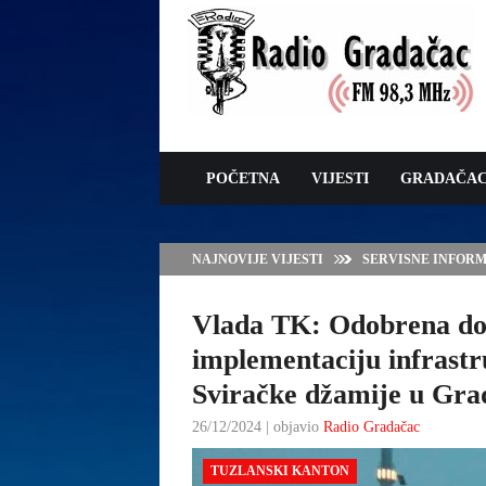
POČETNA
VIJESTI
GRADAČA
NAJNOVIJE VIJESTI
SERVISNE INFORMAC
Vlada TK: Odobrena dod
implementaciju infrastr
Sviračke džamije u Gra
26/12/2024 | objavio
Radio Gradačac
TUZLANSKI KANTON