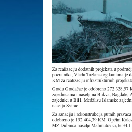
Za realizaciju dodatnih projekata u područji
povratnika, Vlada Tuzlanskog kantona je d
KM za realizaciju infrastrukturnih projekat
Gradu Gradačac je odobreno 272.328,57 KM
zajednicama i naseljima Bukva, Bagdale, 
zajednici u BiH, Medžlisu Islamske zajedn
naselju Svirac.
Za sanaciju i rekonstrukcija putnih pravac
odobreno je 192.404,39 KM. Općini Kalesi
MZ Dubnica naselje Mahmutovići, te 34.17