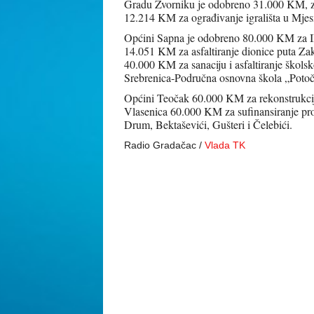
Gradu Zvorniku je odobreno 31.000 KM, za
12.214 KM za ograđivanje igrališta u Mjes
Općini Sapna je odobreno 80.000 KM za III
14.051 KM za asfaltiranje dionice puta Za
40.000 KM za sanaciju i asfaltiranje škols
Srebrenica-Područna osnovna škola „Potoč
Općini Teočak 60.000 KM za rekonstrukciju
Vlasenica 60.000 KM za sufinansiranje pro
Drum, Bektaševići, Gušteri i Čelebići.
Radio Gradačac /
Vlada TK