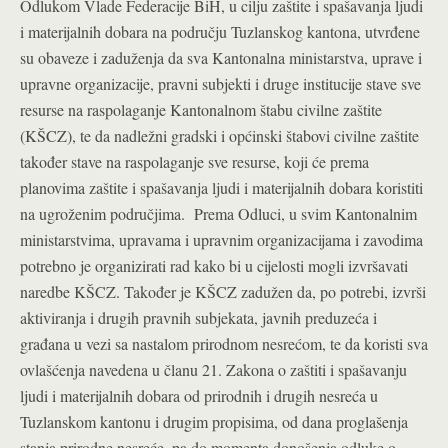
Odlukom Vlade Federacije BiH, u cilju zaštite i spašavanja ljudi
i materijalnih dobara na području Tuzlanskog kantona, utvrđene
su obaveze i zaduženja da sva Kantonalna ministarstva, uprave i
upravne organizacije, pravni subjekti i druge institucije stave sve
resurse na raspolaganje Kantonalnom štabu civilne zaštite
(KŠCZ), te da nadležni gradski i općinski štabovi civilne zaštite
također stave na raspolaganje sve resurse, koji će prema
planovima zaštite i spašavanja ljudi i materijalnih dobara koristiti
na ugroženim područjima. Prema Odluci, u svim Kantonalnim
ministarstvima, upravama i upravnim organizacijama i zavodima
potrebno je organizirati rad kako bi u cijelosti mogli izvršavati
naredbe KŠCZ. Također je KŠCZ zadužen da, po potrebi, izvrši
aktiviranja i drugih pravnih subjekata, javnih preduzeća i
građana u vezi sa nastalom prirodnom nesrećom, te da koristi sva
ovlašćenja navedena u članu 21. Zakona o zaštiti i spašavanju
ljudi i materijalnih dobara od prirodnih i drugih nesreća u
Tuzlanskom kantonu i drugim propisima, od dana proglašenja
stanja prirodne nesreće, pa do momenta donošenja odluke o