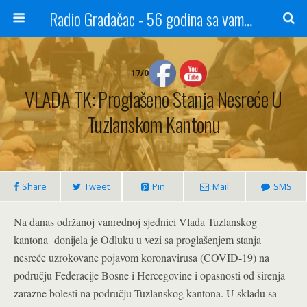
Radio Gradačac - 56 godina sa vama...
17/03/2020
VLADA TK: Proglašeno Stanja Nesreće U
Tuzlanskom Kantonu
Share
Tweet
Pin
Mail
SMS
Na danas održanoj vanrednoj sjednici Vlada Tuzlanskog
kantona donijela je Odluku u vezi sa proglašenjem stanja
nesreće uzrokovane pojavom koronavirusa (COVID-19) na
području Federacije Bosne i Hercegovine i opasnosti od širenja
zarazne bolesti na području Tuzlanskog kantona. U skladu sa