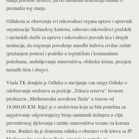
prestanku tog stanja.
Odlukom se obavezuju svi rukovodioci organa uprave i upravnih
organizacija Tuzlanskog kantona, odnosno rukovodioci gradskih
i općinskih službi za upravu i rukovodioci pravnih lica i drugih
institucija, da osiguraju povođenje naredbi štabova civilne zaštite
(pružanjem pomoći i podrške u logističkim i komunalnim
potrebama, snabdijevanju stanovništva, obilasku terena, procjeni
nastalih šteta i drugo).
Vlada TK donijela je Odluku o stavljanju van snage Odluke o
odobravanju sredstava sa pozicije „Tekuća rezerva“ Javnom
preduzeću „Međunarodni aerodrom Tuzla“ u iznosu od
18.000,00 KM. Riječ je o sredstvima koja su bila potrebna za
angažovanje odgovorajućeg broja sanitarnih inžinjera u cilju
preventivnog djelovanja i zaštite stanovništva vezano za korona
virus. Budući da je donesena odluka o obustavi svih letova sa JP
Međunarodni aerodrom Tuzla, prestala je potreba za