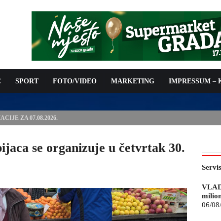
C
SPORT
FOTO/VIDEO
MARKETING
IMPRESSUM –
ISAN UGOVOR: 6,9 MILIONA KM ZA VODOSNABDIJEVANJE
aca se organizuje u četvrtak 30.
Servi
VLAD
milio
06/08