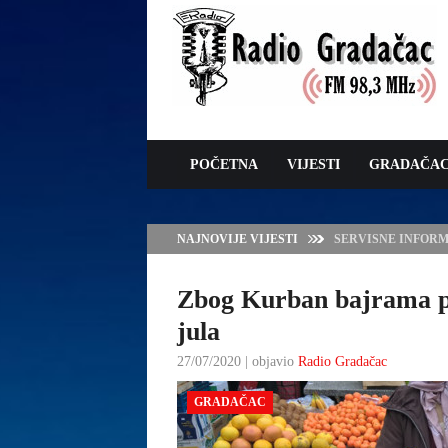
POČETNA
VIJESTI
GRADAČA
NAJNOVIJE VIJESTI
VLADA TK – POTP
GRADAČCA
Zbog Kurban bajrama pij
jula
27/07/2020 | objavio
Radio Gradačac
GRADAČAC