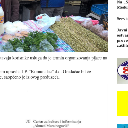
Na „S
Međun
Servi
Javni
ostva
provo
zaštit
avaju korisnike usluga da je termin organizovanja pijace na
ojom upravlja J.P. “Komunalac” d.d. Gradačac bit će
e, saopćeno je iz ovog preduzeća.