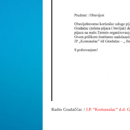
Radio Gradačćac /
J.P. “Komunalac” d.d. 