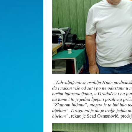
–
Zahvaljujemo se osoblju Hitne medicins
da i nakon više od sat i po ne odustanu u
našim informacijama, u Gradačcu i na putu
na tome i to je jedna lijepa i pozitivna pr
“Zlatnom ljiljanu”, mogao je to biti bilo t
bijelom”. Drago mi je da je ovdje jedna ml
bijelom”
, rekao je Sead Osmanović, preds