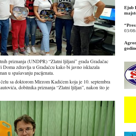
Ejub 
majst
“Pres
03/08
Agrom
godin
atnih priznanja (UNDPR) “Zlatni ljiljani” grada Gradačac
ći Doma zdravlja u Gradačcu kako bi javno isklazala
man u spašavanju pacijenata.
a čelu sa doktorom Mirzom Kadićem koja je 10. septembra
utovića, dobitnika priznanja “Zlatni ljiljan”, nakon što je