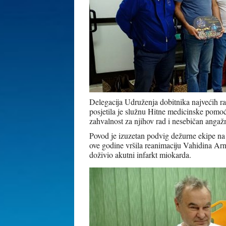
Delegacija Udruženja dobitnika najvećih r
posjetila je služnu Hitne medicinske pomo
zahvalnost za njihov rad i nesebičan angaž
Povod je izuzetan podvig dežurne ekipe n
ove godine vršila reanimaciju Vahidina Arna
doživio akutni infarkt miokarda.