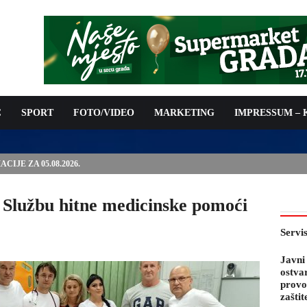
C
SPORT
FOTO/VIDEO
MARKETING
IMPRESSUM –
IJE ZA 05.08.2026.
ili Službu hitne medicinske pomoći
Servi
Javni
ostva
provo
zaštit