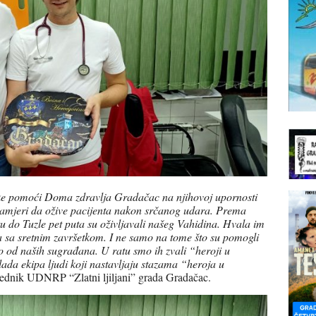
ke pomoći Doma zdravlja Gradačac na njihovoj upornosti
 namjeri da ožive pacijenta nakon srčanog udara. Prema
 do Tuzle pet puta su oživljavali našeg Vahidina. Hvala im
iča sa sretnim završetkom. I ne samo na tome što su pomogli
ko od naših sugrađana. U ratu smo ih zvali “heroji u
ada ekipa ljudi koji nastavljaju stazama “heroja u
jednik UDNRP “Zlatni ljiljani” grada Gradačac.