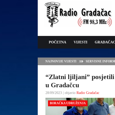
POČETNA
VIJESTI
GRADAČA
NAJNOVIJE VIJESTI
SERVISNE INFORMAC
“Zlatni ljiljani” posjet
u Gradačcu
28/09/2023 | objavio
Radio Gradačac
BORAČKA UDRUŽENJA