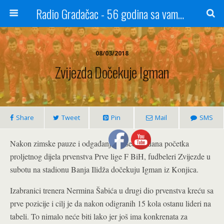
Radio Gradačac - 56 godina sa vama...
08/03/2018
Zvijezda Dočekuje Igman
Share
Tweet
Pin
Mail
SMS
Nakon zimske pauze i odgađanja za sedam dana početka
proljetnog dijela prvenstva Prve lige F BiH, fudbeleri Zvijezde u
subotu na stadionu Banja Ilidža dočekuju Igman iz Konjica.
Izabranici trenera Nermina Šabića u drugi dio prvenstva kreću sa
prve pozicije i cilj je da nakon odigranih 15 kola ostanu lideri na
tabeli. To nimalo neće biti lako jer još ima konkrenata za