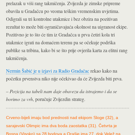
prelazak u viši rang takmičenja. Zvijezda je zimske pripreme
obavila u Gradačcu po veoma teškim vremenskim uvjetima.
Odigrali su tri kontrolne utakmice i bez obzira na pozitivan
rezultat to može biti ograničavajuća okolnost na uigranost ekipe.
Pozitivno je to što će tim iz Gradačca u prva četiri kola tri
utakmice igrati na domaćem terenu pa se očekuje podrška
publike sa tribina, kako bi se što prije ovjerila karta za elitni rang
takmičenja.
Nermin Šabić je u izjavi za Radio Gradačac
rekao kako na
početku prvenstva niko nije očekivao da će Zvijezda biti prva.
–
Pozicija na tabeli nam daje obavezu da istrajemo i da se
borimo za vrh
, poručuje Zvijezdin strateg.
Crveno-bijeli imaju bod prednosti nad ekipom Sloge (32), a
sarajevski Olimpic ima dva boda zaostatka (31). Četvrta je
Bosna (Visoko) sa 28 bodova a Orašje ima 27, dok Velež na