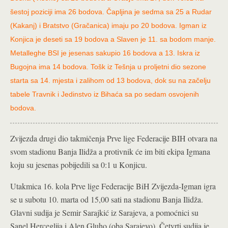
šestoj poziciji ima 26 bodova. Čapljina je sedma sa 25 a Rudar
(Kakanj) i Bratstvo (Gračanica) imaju po 20 bodova. Igman iz
Konjica je deseti sa 19 bodova a Slaven je 11. sa bodom manje.
Metalleghe BSI je jesenas sakupio 16 bodova a 13. Iskra iz
Bugojna ima 14 bodova. Tošk iz Tešnja u proljetni dio sezone
starta sa 14. mjesta i zalihom od 13 bodova, dok su na začelju
tabele Travnik i Jedinstvo iz Bihaća sa po sedam osvojenih
bodova.
Zvijezda drugi dio takmičenja Prve lige Federacije BIH otvara na
svom stadionu Banja Ilidža a protivnik će im biti ekipa Igmana
koju su jesenas pobijedili sa 0:1 u Konjicu.
Utakmica 16. kola Prve lige Federacije BiH Zvijezda-Igman igra
se u subotu 10. marta od 15,00 sati na stadionu Banja Ilidža.
Glavni sudija je Semir Sarajkić iz Sarajeva, a pomoćnici su
Sanel Herceglija i Alen Gluho (oba Sarajevo). Četvrti sudija je