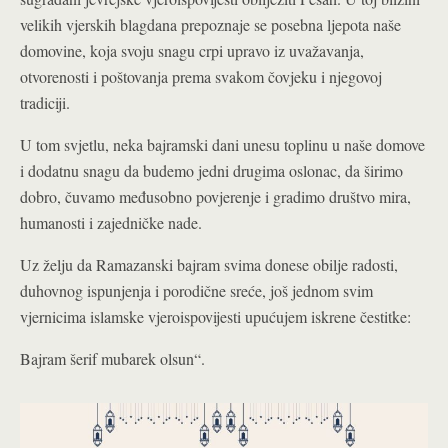
velikih vjerskih blagdana prepoznaje se posebna ljepota naše
domovine, koja svoju snagu crpi upravo iz uvažavanja,
otvorenosti i poštovanja prema svakom čovjeku i njegovoj
tradiciji.
U tom svjetlu, neka bajramski dani unesu toplinu u naše domove
i dodatnu snagu da budemo jedni drugima oslonac, da širimo
dobro, čuvamo međusobno povjerenje i gradimo društvo mira,
humanosti i zajedničke nade.
Uz želju da Ramazanski bajram svima donese obilje radosti,
duhovnog ispunjenja i porodične sreće, još jednom svim
vjernicima islamske vjeroispovijesti upućujem iskrene čestitke:
Bajram šerif mubarek olsun“.