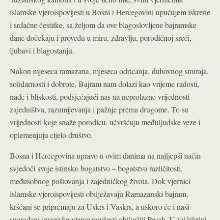
islamske vjeroispovijesti u Bosni i Hercegovini upućujem iskrene
i srdačne čestitke, sa željom da ove blagoslovljene bajramske
dane dočekaju i provedu u miru, zdravlju, porodičnoj sreći,
ljubavi i blagostanju.
Nakon mjeseca ramazana, mjeseca odricanja, duhovnog smiraja,
solidarnosti i dobrote, Bajram nam dolazi kao vrijeme radosti,
nade i bliskosti, podsjećajući nas na neprolazne vrijednosti
zajedništva, razumijevanja i pažnje prema drugome. To su
vrijednosti koje snaže porodicu, učvršćuju međuljudske veze i
oplemenjuju cijelo društvo.
Bosna i Hercegovina upravo u ovim danima na najljepši način
svjedoči svoje istinsko bogatstvo – bogatstvo različitosti,
međusobnog poštovanja i zajedničkog života. Dok vjernici
islamske vjeroispovijesti obilježavaju Ramazanski bajram,
kršćani se pripremaju za Uskrs i Vaskrs, a uskoro će i naši
sugrađani jevrejske vjeroispovijesti obilježiti Pesah. U toj blizini