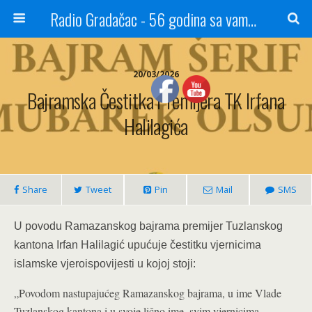
Radio Gradačac - 56 godina sa vama...
20/03/2026
Bajramska Čestitka Premijera TK Irfana
Halilagića
Share
Tweet
Pin
Mail
SMS
U povodu Ramazanskog bajrama premijer Tuzlanskog
kantona Irfan Halilagić upućuje čestitku vjernicima
islamske vjeroispovijesti u kojoj stoji:
„Povodom nastupajućeg Ramazanskog bajrama, u ime Vlade
Tuzlanskog kantona i u svoje lično ime, svim vjernicima