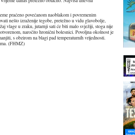
 Vrijeme danas pretežno oblačno. Najviša dnevna
rijeme praćeno povećanom naoblakom i povremenim
ti nešto izraženije tegobe, pretežno u vidu glavobolje,
 vlage u zraku, jutarnji sati će biti malo svježiji, stoga nije
otvorenom, naročito hronični bolesnici. Povoljna okolnost je
anjiti, s obzirom na blagi pad temperaturnih vrijednosti.
ostima. (FHMZ)