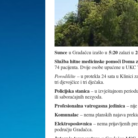
Sunce
5:20
2
u Gradačcu izašlo u
zalazi u
Služba hitne medicinske pomoći Doma z
74 pacijenta. Dvije osobe upućene u UKC 
Porodilište
– u protekla 24 sata u Klinici 
tri djevojčice i tri dječaka.
Policijska stanica
– u izvještajnom periodu 
ili saboraćajnih nezgoda.
Profesionalna vatrogasna jedinica
– nije
Komunalac
– nema planskih najava prekid
Elektroposlovnica
– nema prijavljenih pre
području Gradačca.