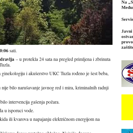
Na „S
Međun
Servi
Javni
ostva
provo
zaštit
0:06
sati.
dravlja
– u protekla 24 sata na pregled primljena i zbrinuta
Tuzla.
za ginekologiju i akušerstvo UKC Tuzla rođeno je šest beba,
nije bilo narušavanje javnog red i mira, kriminalnih radnji
 bilo intervencija gašenja požara.
a u isporuci vode.
kida ili kvarova u napajanju električnom energijom na