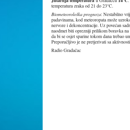
Jutarnja temperatura
14°C
u Gradačcu
.
temperatura zraka od 21 do 23°C.
Biometeorološka prognoza
: Nestabilno v
padavinama, kod meteoropata može uzrokova
nervoze i dekoncentracije. Uz povećan sadržaj
naodmet biti oprezniji prilikom boravka na 
da bi se osjet sparine tokom dana trebao um
Preporučljivo je ne pretjerivati sa aktivn
Radio Gradačac