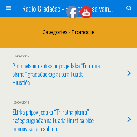
Radio Gradačac - 56 godina sa vama...
Categories ›
Promocije
17/06/2019
Promovisana zbirka pripovjedaka “Tri ratna
pisma“ gradačačkog autora Fuada
Hrustića
13/06/2019
Zbirka pripovijedaka “Tri ratna pisma”
našeg sugrađanina Fuada Hrustića biće
promovisana u subotu