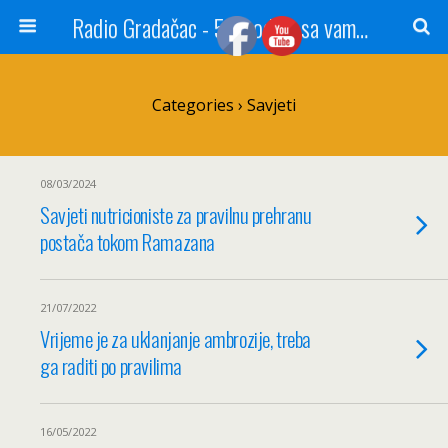
Radio Gradačac - 56 godina sa vama...
Categories ›
Savjeti
08/03/2024
Savjeti nutricioniste za pravilnu prehranu
postača tokom Ramazana
21/07/2022
Vrijeme je za uklanjanje ambrozije, treba
ga raditi po pravilima
16/05/2022