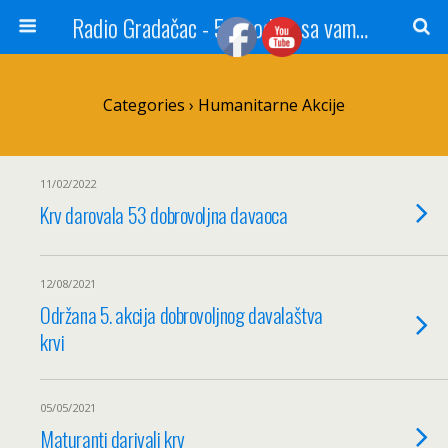
Radio Gradačac - 56 godina sa vama...
Categories ›
Humanitarne Akcije
11/02/2022
Krv darovala 53 dobrovoljna davaoca
12/08/2021
Održana 5. akcija dobrovoljnog davalaštva
krvi
05/05/2021
Maturanti darivali krv