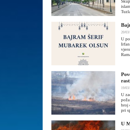
Skup
islam
Tuzl
Baj
20/03/
U po
Irfa
vjer
Rama
Pov
ras
19/03/
U za
poža
broj
pri s
U M