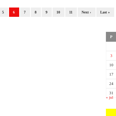
5
6
7
8
9
10
11
Next ›
Last »
P
3
10
17
24
31
« jul