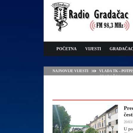
POČETNA
VIJESTI
GRADAČA
NAJNOVIJE VIJESTI
VLADA TK – POTP
GRADAČCA
Pre
čes
20/03/
U po