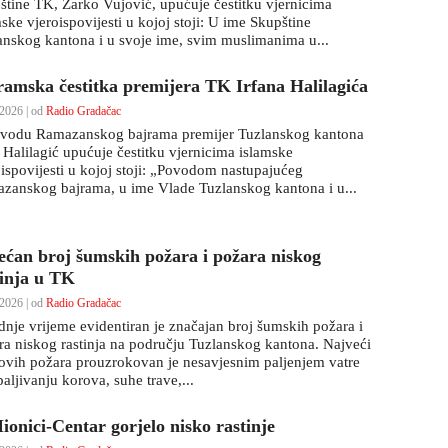
štine TK, Žarko Vujović, upućuje čestitku vjernicima
ske vjeroispovijesti u kojoj stoji: U ime Skupštine
anskog kantona i u svoje ime, svim muslimanima u...
ramska čestitka premijera TK Irfana Halilagića
2026 | od
Radio Gradačac
vodu Ramazanskog bajrama premijer Tuzlanskog kantona
n Halilagić upućuje čestitku vjernicima islamske
oispovijesti u kojoj stoji: „Povodom nastupajućeg
zanskog bajrama, u ime Vlade Tuzlanskog kantona i u...
ećan broj šumskih požara i požara niskog
tinja u TK
2026 | od
Radio Gradačac
dnje vrijeme evidentiran je značajan broj šumskih požara i
ra niskog rastinja na području Tuzlanskog kantona. Najveći
 ovih požara prouzrokovan je nesavjesnim paljenjem vatre
paljivanju korova, suhe trave,...
ionici-Centar gorjelo nisko rastinje