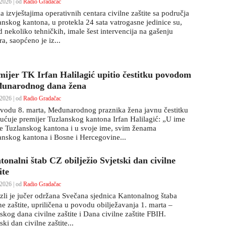
2026 | od
Radio Gradačac
 izvještajima operativnih centara civilne zaštite sa područja
anskog kantona, u protekla 24 sata vatrogasne jedinice su,
d nekoliko tehničkih, imale šest intervencija na gašenju
a, saopćeno je iz...
mijer TK Irfan Halilagić upitio čestitku povodom
unarodnog dana žena
2026 | od
Radio Gradačac
vodu 8. marta, Međunarodnog praznika žena javnu čestitku
pućuje premijer Tuzlanskog kantona Irfan Halilagić: „U ime
e Tuzlanskog kantona i u svoje ime, svim ženama
anskog kantona i Bosne i Hercegovine...
onalni štab CZ obilježio Svjetski dan civilne
ite
2026 | od
Radio Gradačac
zli je jučer održana Svečana sjednica Kantonalnog štaba
ne zaštite, upriličena u povodu obilježavanja 1. marta –
skog dana civilne zaštite i Dana civilne zaštite FBIH.
ski dan civilne zaštite...