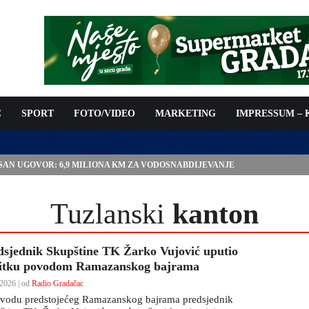
C
SPORT
FOTO/VIDEO
MARKETING
IMPRESSUM –
ISAN UGOVOR: 6,9 MILIONA KM ZA VODOSNABDIJEVANJE
Tuzlanski
kanton
dsjednik Skupštine TK Žarko Vujović uputio
titku povodom Ramazanskog bajrama
2026 | od
Radio Gradačac
vodu predstojećeg Ramazanskog bajrama predsjednik