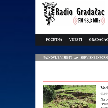
POČETNA
VIJESTI
GRADAČA
NAJNOVIJE VIJESTI
JAVNI POZIV ZA 
SUFINANSIRANJE
ZAŠTITE OVACA I
Voda
03/04/
Na o
centr