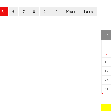
5
6
7
8
9
10
Next ›
Last »
P
3
10
17
24
31
« jul