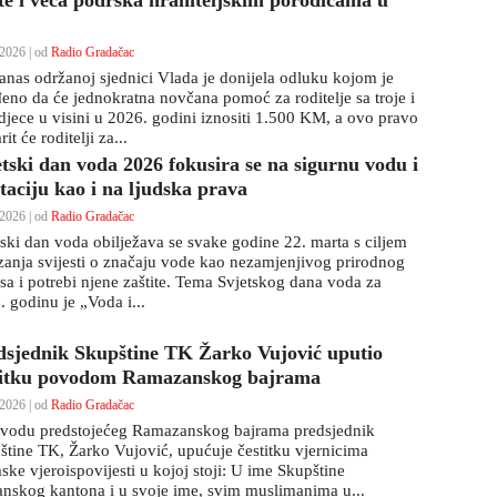
ete i veća podrška hraniteljskim porodicama u
2026 | od
Radio Gradačac
anas održanoj sjednici Vlada je donijela odluku kojom je
đeno da će jednokratna novčana pomoć za roditelje sa troje i
 djece u visini u 2026. godini iznositi 1.500 KM, a ovo pravo
rit će roditelji za...
etski dan voda 2026 fokusira se na sigurnu vodu i
taciju kao i na ljudska prava
2026 | od
Radio Gradačac
tski dan voda obilježava se svake godine 22. marta s ciljem
zanja svijesti o značaju vode kao nezamjenjivog prirodnog
rsa i potrebi njene zaštite. Tema Svjetskog dana voda za
. godinu je „Voda i...
dsjednik Skupštine TK Žarko Vujović uputio
titku povodom Ramazanskog bajrama
2026 | od
Radio Gradačac
vodu predstojećeg Ramazanskog bajrama predsjednik
štine TK, Žarko Vujović, upućuje čestitku vjernicima
ske vjeroispovijesti u kojoj stoji: U ime Skupštine
anskog kantona i u svoje ime, svim muslimanima u...