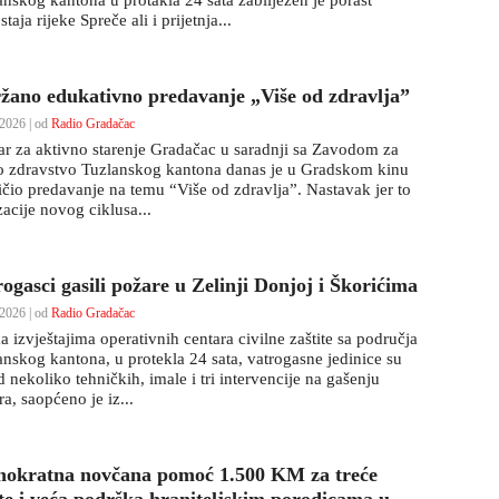
anskog kantona u protakla 24 sata zabilježen je porast
taja rijeke Spreče ali i prijetnja...
žano edukativno predavanje „Više od zdravlja”
2026 | od
Radio Gradačac
ar za aktivno starenje Gradačac u saradnji sa Zavodom za
o zdravstvo Tuzlanskog kantona danas je u Gradskom kinu
ličio predavanje na temu “Više od zdravlja”. Nastavak jer to
zacije novog ciklusa...
ogasci gasili požare u Zelinji Donjoj i Škorićima
2026 | od
Radio Gradačac
 izvještajima operativnih centara civilne zaštite sa područja
anskog kantona, u protekla 24 sata, vatrogasne jedinice su
 nekoliko tehničkih, imale i tri intervencije na gašenju
a, saopćeno je iz...
nokratna novčana pomoć 1.500 KM za treće