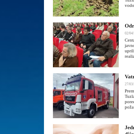
Tuzl
vodos
Odr
02/04/
Cent
javn
upri
reali
Vatr
27/03/
Prema
Tuzl
pored
požar
Jed