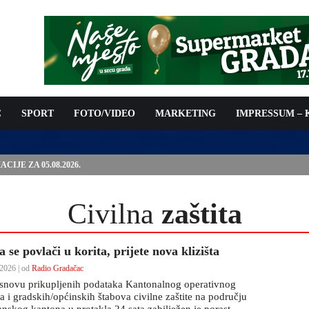
C
SPORT
FOTO/VIDEO
MARKETING
IMPRESSUM –
PODNOŠENJE ZAHTJEVA ZA OSTVARIVANJE PRAVA NA
 TROŠKOVA PROVOĐENJA PROGRAMA PREVENTIVNIH MJERA
 KOZA
Civilna
zaštita
 se povlači u korita, prijete nova klizišta
2026 | od
Radio Gradačac
snovu prikupljenih podataka Kantonalnog operativnog
a i gradskih/općinskih štabova civilne zaštite na području