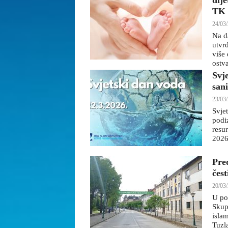
dij
TK
24/03/
Na d
utvr
više
ostva
Svj
sani
23/03/
Svje
podi
resu
2026
Pre
čes
20/03/
U po
Skup
islam
Tuzl