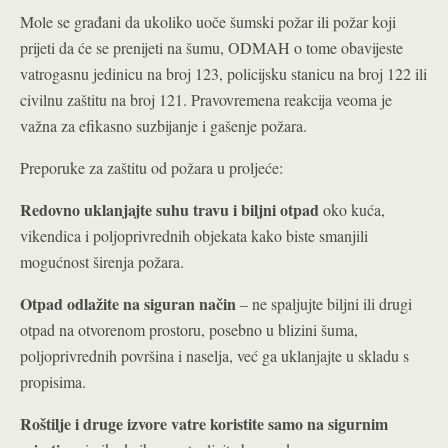
Mole se građani da ukoliko uoče šumski požar ili požar koji
prijeti da će se prenijeti na šumu, ODMAH o tome obavijeste
vatrogasnu jedinicu na broj 123, policijsku stanicu na broj 122 ili
civilnu zaštitu na broj 121. Pravovremena reakcija veoma je
važna za efikasno suzbijanje i gašenje požara.
Preporuke za zaštitu od požara u proljeće:
Redovno uklanjajte suhu travu i biljni otpad
oko kuća,
vikendica i poljoprivrednih objekata kako biste smanjili
mogućnost širenja požara.
Otpad odlažite na siguran način
– ne spaljujte biljni ili drugi
otpad na otvorenom prostoru, posebno u blizini šuma,
poljoprivrednih površina i naselja, već ga uklanjajte u skladu s
propisima.
Roštilje i druge izvore vatre koristite samo na sigurnim