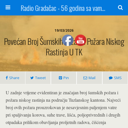
Radio Gradačac - 56 godina sa vama...
19/03/2026
Povećan Broj Šumskih Požara I Požara Niskog
Rastinja U TK
Share
Tweet
Pin
Mail
SMS
U zadnje vrijeme evidentiran je značajan broj šumskih požara i
požara niskog rastinja na području Tuzlanskog kantona. Najveći
broj ovih požara prouzrokovan je nesavjesnim paljenjem vatre
pri spaljivanju korova, suhe trave, lišća, poljoprivrednih i drugih
otpadaka prilikom obavljanja proljetnih radova, čišćenja