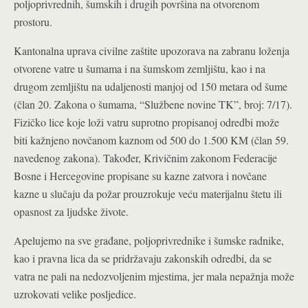
poljoprivrednih, šumskih i drugih površina na otvorenom
prostoru.
Kantonalna uprava civilne zaštite upozorava na zabranu loženja
otvorene vatre u šumama i na šumskom zemljištu, kao i na
drugom zemljištu na udaljenosti manjoj od 150 metara od šume
(član 20. Zakona o šumama, “Službene novine TK”, broj: 7/17).
Fizičko lice koje loži vatru suprotno propisanoj odredbi može
biti kažnjeno novčanom kaznom od 500 do 1.500 KM (član 59.
navedenog zakona). Također, Krivičnim zakonom Federacije
Bosne i Hercegovine propisane su kazne zatvora i novčane
kazne u slučaju da požar prouzrokuje veću materijalnu štetu ili
opasnost za ljudske živote.
Apelujemo na sve građane, poljoprivrednike i šumske radnike,
kao i pravna lica da se pridržavaju zakonskih odredbi, da se
vatra ne pali na nedozvoljenim mjestima, jer mala nepažnja može
uzrokovati velike posljedice.