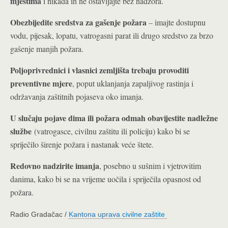
mjestima
i nikada ih ne ostavljajte bez nadzora.
Obezbijedite sredstva za gašenje požara
– imajte dostupnu
vodu, pijesak, lopatu, vatrogasni parat ili drugo sredstvo za brzo
gašenje manjih požara.
Poljoprivrednici i vlasnici zemljišta trebaju provoditi
preventivne mjere
, poput uklanjanja zapaljivog rastinja i
održavanja zaštitnih pojaseva oko imanja.
U slučaju pojave dima ili požara odmah obavijestite nadležne
službe
(vatrogasce, civilnu zaštitu ili policiju) kako bi se
spriječilo širenje požara i nastanak veće štete.
Redovno nadzirite imanja
, posebno u sušnim i vjetrovitim
danima, kako bi se na vrijeme uočila i spriječila opasnost od
požara.
Radio Gradačac /
Kantona uprava civilne zaštite