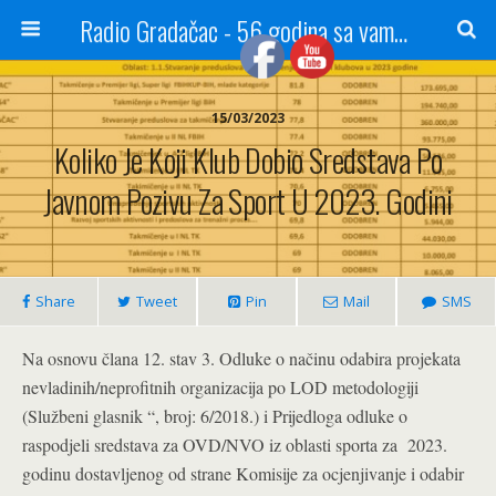
Radio Gradačac - 56 godina sa vama...
15/03/2023
Koliko Je Koji Klub Dobio Sredstava Po
Javnom Pozivu Za Sport U 2023. Godini
Share
Tweet
Pin
Mail
SMS
Na osnovu člana 12. stav 3. Odluke o načinu odabira projekata
nevladinih/neprofitnih organizacija po LOD metodologiji
(Službeni glasnik “, broj: 6/2018.) i Prijedloga odluke o
raspodjeli sredstava za OVD/NVO iz oblasti sporta za 2023.
godinu dostavljenog od strane Komisije za ocjenjivanje i odabir