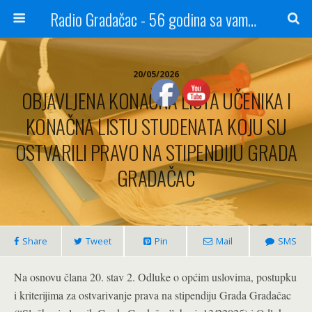
Radio Gradačac - 56 godina sa vama...
20/05/2026
OBJAVLJENA KONAČNA LISTA UČENIKA I
KONAČNA LISTU STUDENATA KOJU SU
OSTVARILI PRAVO NA STIPENDIJU GRADA
GRADAČAC
Share
Tweet
Pin
Mail
SMS
Na osnovu člana 20. stav 2. Odluke o općim uslovima, postupku
i kriterijima za ostvarivanje prava na stipendiju Grada Gradačac