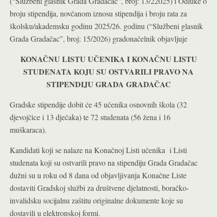
(“Službeni glasnik Grada Gradačac”, broj: 13/22025) i Odluke o
broju stipendija, novčanom iznosu stipendija i broju rata za
školsku/akademsku godinu 2025/26. godinu (“Službeni glasnik
Grada Gradačac”, broj: 15/2026) gradonačelnik objavljuje
KONAČNU LISTU UČENIKA I KONAČNU LISTU
STUDENATA KOJU SU OSTVARILI PRAVO NA
STIPENDIJU GRADA GRADAČAC
Gradske stipendije dobit će 45 učenika osnovnih škola (32
djevojčice i 13 dječaka) te 72 studenata (56 žena i 16
muškaraca).
Kandidati koji se nalaze na Konačnoj Listi učenika i Listi
studenata koji su ostvarili pravo na stipendiju Grada Gradačac
dužni su u roku od 8 dana od objavljivanja Konačne Liste
dostaviti Gradskoj službi za društvene djelatnosti, boračko-
invalidsku socijalnu zaštitu originalne dokumente koje su
dostavili u elektronskoj formi.