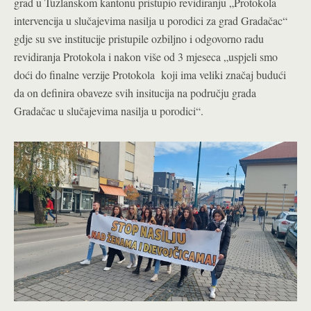
grad u Tuzlanskom kantonu pristupio revidiranju „Protokola
intervencija u slučajevima nasilja u porodici za grad Gradačac“
gdje su sve institucije pristupile ozbiljno i odgovorno radu
revidiranja Protokola i nakon više od 3 mjeseca „uspjeli smo
doći do finalne verzije Protokola koji ima veliki značaj budući
da on definira obaveze svih insitucija na području grada
Gradačac u slučajevima nasilja u porodici“.