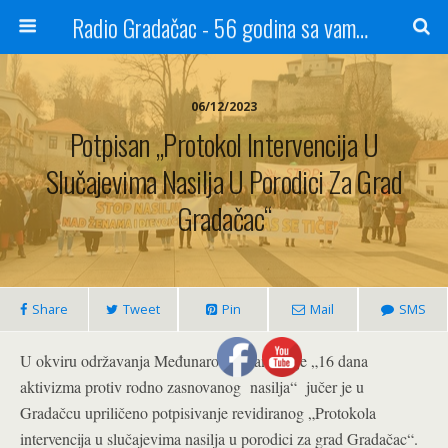
Radio Gradačac - 56 godina sa vama...
06/12/2023
Potpisan „Protokol Intervencija U
Slučajevima Nasilja U Porodici Za Grad
Gradačac“
Share
Tweet
Pin
Mail
SMS
U okviru održavanja Međunarodne kampanje „16 dana
aktivizma protiv rodno zasnovanog nasilja“ jučer je u
Gradačcu upriličeno potpisivanje revidiranog „Protokola
intervencija u slučajevima nasilja u porodici za grad Gradačac“.