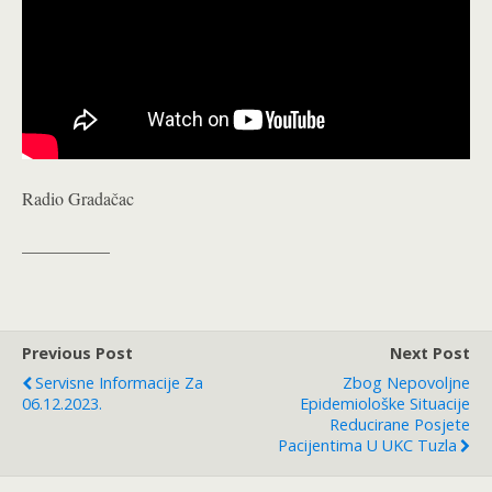
Radio Gradačac
__________
Previous Post
Next Post
Servisne Informacije Za
Zbog Nepovoljne
06.12.2023.
Epidemiološke Situacije
Reducirane Posjete
Pacijentima U UKC Tuzla