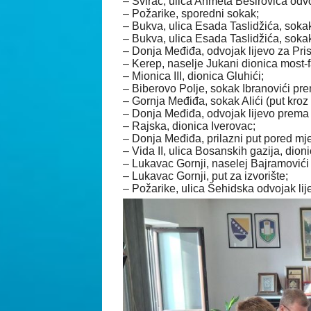
–
Svirac, ulica Ahmeta Beširovića odv
–
Požarike, sporedni sokak;
–
Bukva, ulica Esada Taslidžića, soka
–
Bukva, ulica Esada Taslidžića, sok
–
Donja Međiđa, odvojak lijevo za Pri
–
Kerep, naselje Jukani dionica most-
–
Mionica III, dionica Gluhići;
–
Biberovo Polje, sokak Ibranovići pr
–
Gornja Međiđa, sokak Alići (put kroz 
–
Donja Međiđa, odvojak lijevo prema
–
Rajska, dionica Iverovac;
–
Donja Međiđa, prilazni put pored mj
–
Vida II, ulica Bosanskih gazija, dio
–
Lukavac Gornji, naselej Bajramovići
–
Lukavac Gornji, put za izvorište;
–
Požarike, ulica Šehidska odvojak lij