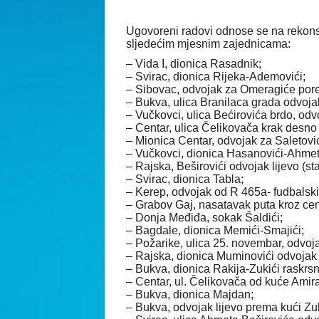
Ugovoreni radovi odnose se na rekonst
sljedećim mjesnim zajednicama:
–
Vida I, dionica Rasadnik;
–
Svirac, dionica Rijeka-Ademovići;
–
Sibovac, odvojak za Omeragiće pore
–
Bukva, ulica Branilaca grada odvojak
–
Vučkovci, ulica Bećirovića brdo, od
–
Centar, ulica Čelikovača krak desno
–
Mionica Centar, odvojak za Saletovi
–
Vučkovci, dionica Hasanovići-Ahmet
–
Rajska, Beširovići odvojak lijevo (sta
–
Svirac, dionica Tabla;
–
Kerep, odvojak od R 465a- fudbalski 
–
Grabov Gaj, nasatavak puta kroz cen
–
Donja Međiđa, sokak Šaldići;
–
Bagdale, dionica Memići-Smajići;
–
Požarike, ulica 25. novembar, odvoja
–
Rajska, dionica Muminovići odvojak l
–
Bukva, dionica Rakija-Zukići raskrsni
–
Centar, ul. Čelikovača od kuće Amir
–
Bukva, dionica Majdan;
–
Bukva, odvojak lijevo prema kući Z