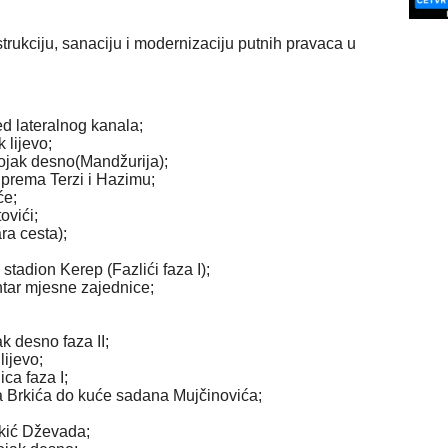
rukciju, sanaciju i modernizaciju putnih pravaca u
d lateralnog kanala;
 lijevo;
vojak desno(Mandžurija);
 prema Terzi i Hazimu;
će;
ovići;
ra cesta);
stadion Kerep (Fazlići faza I);
tar mjesne zajednice;
k desno faza II;
ijevo;
ca faza I;
a Brkića do kuće sadana Mujčinovića;
ukić Dževada;