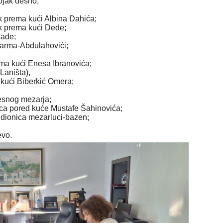
ojak desno;
k prema kući Albina Dahića;
ak prema kući Dede;
sade;
farma-Abdulahovići;
ema kući Enesa Ibranovića;
Laništa),
 kući Biberkić Omera;
esnog mezarja;
nica pored kuće Mustafe Šahinovića;
 dionica mezarluci-bazen;
evo.