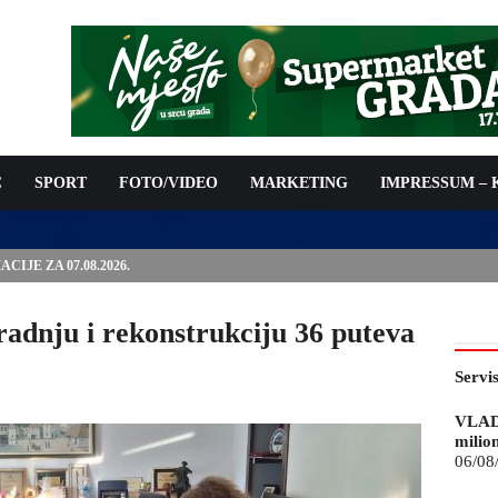
C
SPORT
FOTO/VIDEO
MARKETING
IMPRESSUM –
ISAN UGOVOR: 6,9 MILIONA KM ZA VODOSNABDIJEVANJE
gradnju i rekonstrukciju 36 puteva
Servi
VLAD
milio
06/08