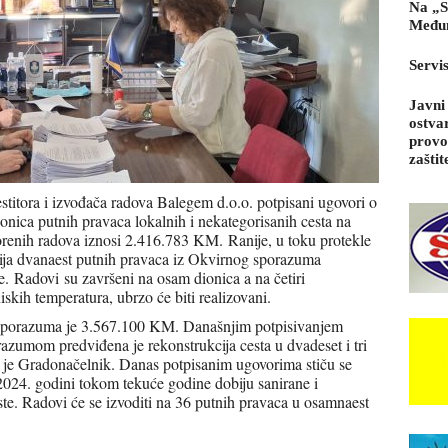
Na „S
Međun
Servi
Javni
ostva
provo
zaštit
itora i izvođača radova Balegem d.o.o. potpisani ugovori o
dionica putnih pravaca lokalnih i nekategorisanih cesta na
renih radova iznosi 2.416.783 KM. Ranije, u toku protekle
cija dvanaest putnih pravaca iz Okvirnog sporazuma
. Radovi su završeni na osam dionica a na četiri
iskih temperatura, ubrzo će biti realizovani.
 sporazuma je 3.567.100 KM. Današnjim potpisivanjem
azumom predviđena je rekonstrukcija cesta u dvadeset i tri
 je Gradonačelnik. Danas potpisanim ugovorima stiču se
u 2024. godini tokom tekuće godine dobiju sanirane i
ste. Radovi će se izvoditi na 36 putnih pravaca u osamnaest