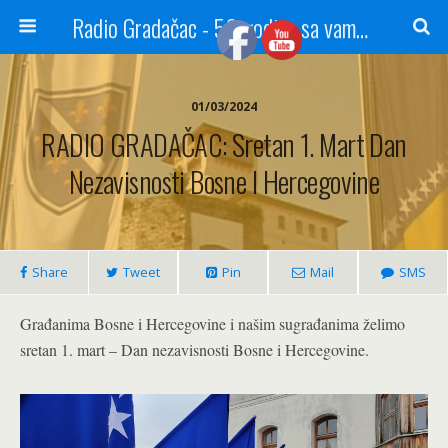
Radio Gradačac - 56 godina sa vama...
01/03/2024
RADIO GRADAČAC: Sretan 1. Mart Dan
Nezavisnosti Bosne I Hercegovine
Share
Tweet
Pin
Mail
SMS
Građanima Bosne i Hercegovine i našim sugrađanima želimo
sretan 1. mart – Dan nezavisnosti Bosne i Hercegovine.