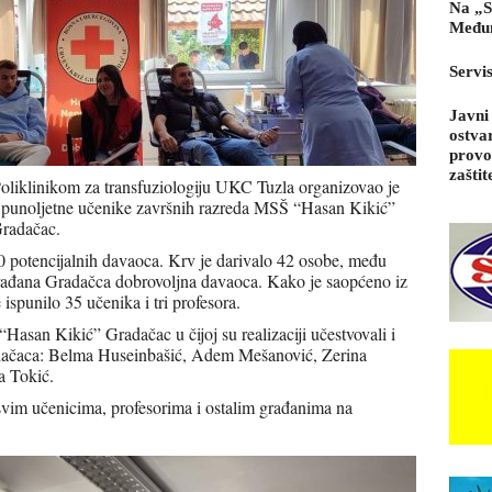
Na „S
Međun
Servi
Javni
ostva
provo
zaštit
Poliklinikom za transfuziologiju UKC Tuzla organizovao je
za punoljetne učenike završnih razreda MSŠ “Hasan Kikić”
Gradačac.
 potencijalnih davaoca. Krv je darivalo 42 osobe, među
 građana Gradačca dobrovoljna davaoca. Kako je saopćeno iz
e ispunilo 35 učenika i tri profesora.
Hasan Kikić” Gradačac u čijoj su realizaciji učestvovali i
adačaca: Belma Huseinbašić, Adem Mešanović, Zerina
a Tokić.
svim učenicima, profesorima i ostalim građanima na