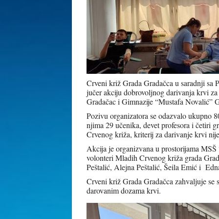
Crveni križ Grada Gradačca u saradnji sa 
jučer akciju dobrovoljnog darivanja krvi 
Gradačac i Gimnazije “Mustafa Novalić” 
Pozivu organizatora se odazvalo ukupno 80
njima 29 učenika, devet profesora i četiri
Crvenog križa, kriterij za darivanje krvi nij
Akcija je organizvana u prostorijama MSŠ “
volonteri Mladih Crvenog križa grada Gr
Peštalić, Alejna Peštalić, Šeila Emić i Edn
Crveni križ Grada Gradačca zahvaljuje se 
darovanim dozama krvi.