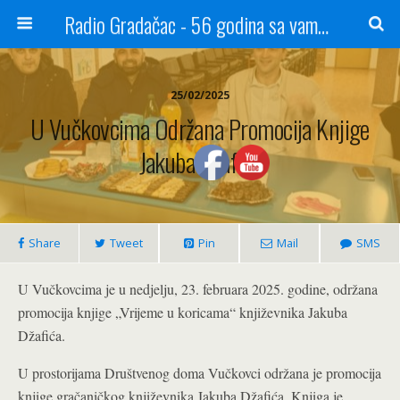
Radio Gradačac - 56 godina sa vama...
25/02/2025
U Vučkovcima Održana Promocija Knjige
Jakuba Džafića
Share
Tweet
Pin
Mail
SMS
U Vučkovcima je u nedjelju, 23. februara 2025. godine, održana
promocija knjige „Vrijeme u koricama“ književnika Jakuba
Džafića.
U prostorijama Društvenog doma Vučkovci održana je promocija
knjige gračaničkog književnika Jakuba Džafića. Knjiga je