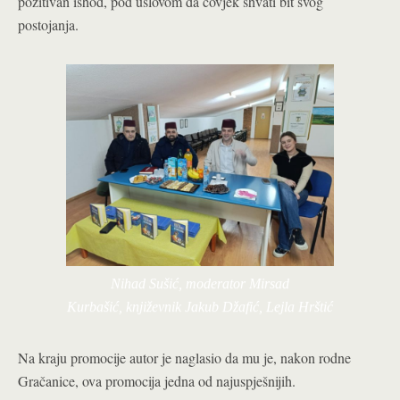
pozitivan ishod, pod uslovom da čovjek shvati bit svog
postojanja.
Nihad Sušić, moderator Mirsad
Kurbašić, književnik Jakub Džafić, Lejla Hrštić
Na kraju promocije autor je naglasio da mu je, nakon rodne
Gračanice, ova promocija jedna od najuspješnijih.