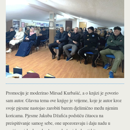
Promociju je moderirao Mirsad Kurbašić, a o knjizi je govorio
sam autor. Glavna tema ove knjige je vrijeme, koje je autor kroz
svoje pjesme nastojao zarobiti barem djelimično među njenim
koricama. Pjesme Jakuba Džafića podstiču čitaoca na
preispitivanje samog sebe, one upozoravaju i daju nadu u