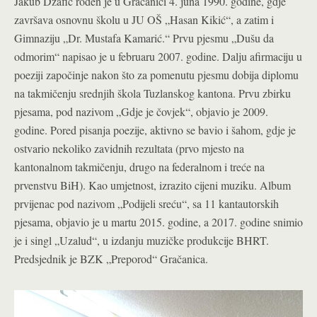
Jakub Džafić rođen je u Gračanici 4. juna 1990. godine, gdje
završava osnovnu školu u JU OŠ „Hasan Kikić“, a zatim i
Gimnaziju „Dr. Mustafa Kamarić.“ Prvu pjesmu „Dušu da
odmorim“ napisao je u februaru 2007. godine. Dalju afirmaciju u
poeziji započinje nakon što za pomenutu pjesmu dobija diplomu
na takmičenju srednjih škola Tuzlanskog kantona. Prvu zbirku
pjesama, pod nazivom „Gdje je čovjek“, objavio je 2009.
godine. Pored pisanja poezije, aktivno se bavio i šahom, gdje je
ostvario nekoliko zavidnih rezultata (prvo mjesto na
kantonalnom takmičenju, drugo na federalnom i treće na
prvenstvu BiH). Kao umjetnost, izrazito cijeni muziku. Album
prvijenac pod nazivom „Podijeli sreću“, sa 11 kantautorskih
pjesama, objavio je u martu 2015. godine, a 2017. godine snimio
je i singl „Uzalud“, u izdanju muzičke produkcije BHRT.
Predsjednik je BZK „Preporod“ Gračanica.