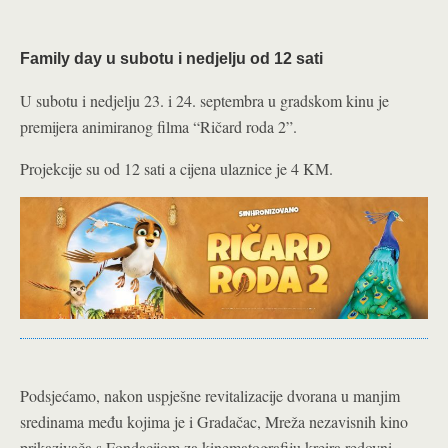
Family day u subotu i nedjelju od 12 sati
U subotu i nedjelju 23. i 24. septembra u gradskom kinu je
premijera animiranog filma “Ričard roda 2”.
Projekcije su od 12 sati a cijena ulaznice je 4 KM.
Podsjećamo, nakon uspješne revitalizacije dvorana u manjim
sredinama među kojima je i Gradačac, Mreža nezavisnih kino
prikazivača s Fondacijom za kinematografiju kreira redovni