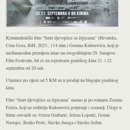
Kriminalistički film “Smrt djevojčice sa žigicama” (Hrvatska,
Crna Gora, BiH, 2023., 114 min.) Gorana Kulenovića, koji je
međunarodnu premijeru imao na ovogodišnjem 29. Sarajevo
Film Festivalu, bit će na repertoaru gradskog kina 21. i 22.
septembra od 20 sati.
Ulaznice po cijeni od 5 KM su u prodaji na blagajni gradskog
kina.
Film “Smrt djevojčice sa žigicama” nastao je po romanu Zorana
Ferića, koji uz reditelja Kulenovića potpisuje i scenarij. Uloge u
filmu ostvarili su: Ozren Grabarić, Jelena Lopatić, Goran
Navojec, Borko Perić, Slavko Juraga i Slavko Sobin.