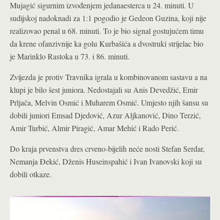
Mujagić sigurnim izvođenjem jedanaesterca u 24. minuti. U
sudijskoj nadoknadi za 1:1 pogodio je Gedeon Guzina, koji nije
realizovao penal u 68. minuti. To je bio signal gostujućem timu
da krene ofanzivnije ka golu Kurbašića a dvostruki strijelac bio
je Marinklo Rastoka u 73. i 86. minuti.
Zvijezda je protiv Travnika igrala u kombinovanom sastavu a na
klupi je bilo šest juniora. Nedostajali su Anis Devedžić, Emir
Prljača, Melvin Osmić i Muharem Osmić. Umjesto njih šansu su
dobili juniori Emsad Djedović, Azur Aljkanović, Dino Terzić,
Amir Turbić, Almir Piragić, Amar Mehić i Rado Perić.
Do kraja prvenstva dres crveno-bijelih neće nosti Stefan Serdar,
Nemanja Đekić, Dženis Huseinspahić i Ivan Ivanovski koji su
dobili otkaze.