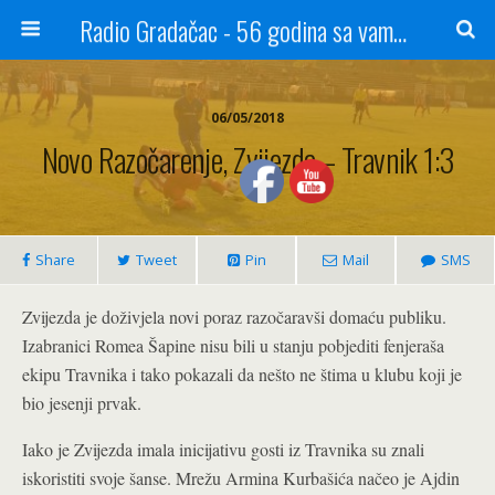
Radio Gradačac - 56 godina sa vama...
06/05/2018
Novo Razočarenje, Zvijezda – Travnik 1:3
Share
Tweet
Pin
Mail
SMS
Zvijezda je doživjela novi poraz razočaravši domaću publiku.
Izabranici Romea Šapine nisu bili u stanju pobjediti fenjeraša
ekipu Travnika i tako pokazali da nešto ne štima u klubu koji je
bio jesenji prvak.
I
ako je Zvijezda imala inicijativu gosti iz Travnika su znali
iskoristiti svoje šanse. Mrežu Armina Kurbašića načeo je Ajdin