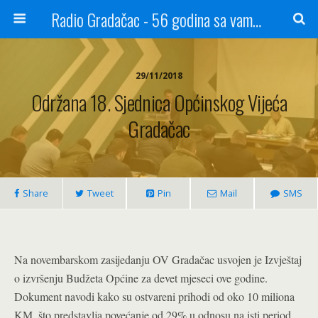
Radio Gradačac - 56 godina sa vama...
29/11/2018
Održana 18. Sjednica Općinskog Vijeća
Gradačac
Share
Tweet
Pin
Mail
SMS
Na novembarskom zasijedanju OV Gradačac usvojen je Izvještaj
o izvršenju Budžeta Općine za devet mjeseci ove godine.
Dokument navodi kako su ostvareni prihodi od oko 10 miliona
KM, što predstavlja povećanje od 29% u odnosu na isti period