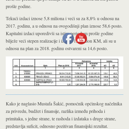
prošle godine.
Tekući izdaci iznose 5,8 miliona i veći su za 8,8% u odnosu na
2017. godinu, a u odnosu na ovogodišnji plan iznose 58,6 posto.
Kapitalni izdaci uporedivši sa istim periodom prošle godine
bilježe veći stepen realizacije i iznose 1,5 milion KM, ali su u
odnosu na plan za 2018. godinu ostvareni sa 14,6 posto.
Kako je naglasio Mustafa Šakić, pomoćnik općinskog načelnika
za privredu, budžet i finansije, razlika između prihoda i
primitaka, s jedne strane, te rashoda i izdataka s druge strane,
predstavlja suficit, odnosno pozitivan finansijski rezultat.