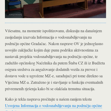
Višesatnu, na momente ispolitizovanu, diskusiju na današnjem
zasijedanju izazvala Informacija o vodosnabdijevanju na
području općine Gradačac.
Nakon rasprave OV je jednoglasno
usvojilo zaključke kojim daje punu podršku aktivnostima za
nastavak projekta vodosnabdijevanja na području općine, te
zadužilo općinskog Načelnika da putem Štaba CZ ili iz Budžeta
osigura sredstva za angažovanje dodatnih vozila za prevoz i
dostavu vode u ugrožene MZ-e, sarađujući pri tome direkno sa
Vijećima MZ-a. Zatraženo je i stavljanje u funkciju eventualnih
privremenih rješenja kako bi se olakšala trenutna situacija.
Kako je tekla rasprava pročitajte u našem ranijem tekstu
Usvojena Informacija o vodosnabdijevanju na području općine