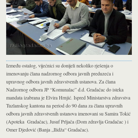
Između ostalog, vijećnici su donijeli nekoliko rješenja o
imenovanju člana nadzornog odbora javnih preduzeća i
upravnog odbora javnih zdravstvenih ustanova. Za člana
Nadzornog odbora JP “Komunalac” d.d. Gradačac do isteka
mandata izabrana je Elvira Hrnjić. Ispred Ministarstva zdravstva
Tuzlanskog kantona na period do 90 dana za člana upravnih
odbora javnih zdravstvenih ustanova imenovani su Samira Tokić
(Apoteka Gradačac), Jusuf Prljača (Dom zdravlja Gradačac ) i
Omer Djedović (Banja „Ilidža“ Gradačac).