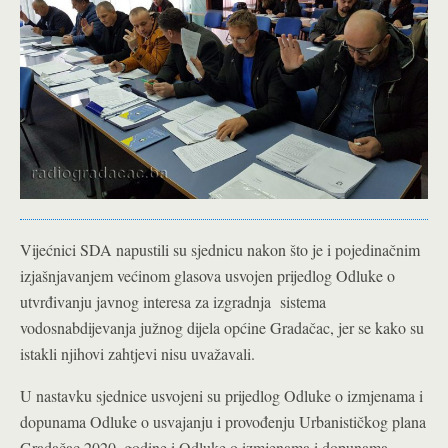
Vijećnici SDA napustili su sjednicu nakon što je i pojedinačnim
izjašnjavanjem većinom glasova usvojen prijedlog Odluke o
utvrđivanju javnog interesa za izgradnja sistema
vodosnabdijevanja južnog dijela općine Gradačac, jer se kako su
istakli njihovi zahtjevi nisu uvažavali.
U nastavku sjednice usvojeni su prijedlog Odluke o izmjenama i
dopunama Odluke o usvajanju i provođenju Urbanističkog plana
Gradačac 2020. godine i Odluke o izmjenama i dopunama