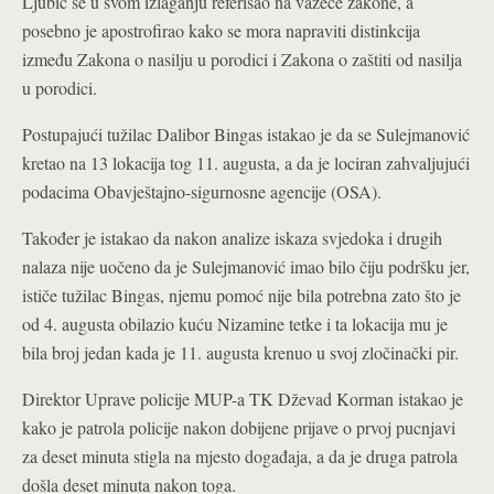
Ljubić se u svom izlaganju referisao na važeće zakone, a
posebno je apostrofirao kako se mora napraviti distinkcija
između Zakona o nasilju u porodici i Zakona o zaštiti od nasilja
u porodici.
Postupajući tužilac Dalibor Bingas istakao je da se Sulejmanović
kretao na 13 lokacija tog 11. augusta, a da je lociran zahvaljujući
podacima Obavještajno-sigurnosne agencije (OSA).
Također je istakao da nakon analize iskaza svjedoka i drugih
nalaza nije uočeno da je Sulejmanović imao bilo čiju podršku jer,
ističe tužilac Bingas, njemu pomoć nije bila potrebna zato što je
od 4. augusta obilazio kuću Nizamine tetke i ta lokacija mu je
bila broj jedan kada je 11. augusta krenuo u svoj zločinački pir.
Direktor Uprave policije MUP-a TK Dževad Korman istakao je
kako je patrola policije nakon dobijene prijave o prvoj pucnjavi
za deset minuta stigla na mjesto događaja, a da je druga patrola
došla deset minuta nakon toga.