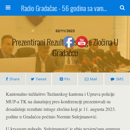
Radio Gradačac - 56 godina sa vama...
02/11/2023
Prezentirani Rezultati Istrage Zločina U
Gradačcu
Share
Tweet
Pin
Mail
SMS
Kantonalno tužilaštvo Tuzlanskog kantona i Uprava policije
MUP-a TK na današnjoj pres-konferenciji prezentovali su
dosadašnje rezultate istrage zločina koji je 11. augusta 2023.
godine u Gradačcu počinio Nermin Sulejmanović.
U krvavom pohodu, Sulejmanović je ubio nevjenčanu suprugu