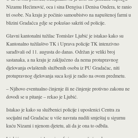
Nizamu Hećimović, oca i sina Đengisa i Denisa Ondera, te ranio
tri osobe. Na kraju je počinio samoubistvo na napuštenoj farmi u
blizini Gradačca gdje se pokušao sakriti od policije.
Glavni kantonalni tužilac Tomislav Ljubić je istakao kako su
Kantonalno tužilaštvo TK i Uprava policije TK intenzivno
sarađivali od 11. augusta do danas. Održan je veliki broj
sastanaka, a na kraju je zaključeno da nema protupravnog
djelovanja ovlaštenih službenih osoba iz PU Gradačac, niti
protupravnog djelovanja suca koji je radio na ovom predmetu.
– Njihovo eventualno činjenje ili ne činjenje protivno zakonu ne
dovodi se u pitanje – rekao je Ljubić.
Istakao je kako su službenici policije i uposlenici Centra za
socijalni rad Gradačac u više navrata nudili smještaj u sigurnu
kuću Nizami i njenom djetetu, ali da je ona to odbila.