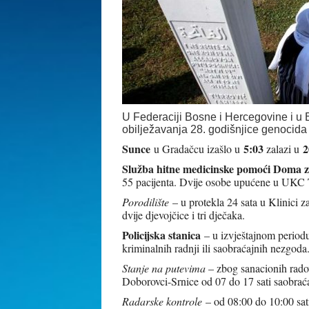
U Federaciji Bosne i Hercegovine i u B
obilježavanja 28. godišnjice genocid
Sunce
5:03
2
u Gradačcu izašlo u
zalazi u
Služba hitne medicinske pomoći Doma z
55 pacijenta. Dvije osobe upućene u UKC 
Porodilište
– u protekla 24 sata u Klinici 
dvije djevojčice i tri dječaka.
Policijska stanica
– u izvještajnom periodu 
kriminalnih radnji ili saobraćajnih nezgoda
Stanje na putevima
– zbog sanacionih rado
Doborovci-Srnice od 07 do 17 sati saobr
Radarske kontrole
– od 08:00 do 10:00 sat