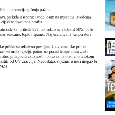
 bilo intervencija gašenja požara.
ava prekida u isporuci vode, osim na mjestima izvođenja
 cijevi nedovoljnog profila.
 atmosferski pritisak 992 mb, relativna vlažnost 50%, puše
anas sunčano, toplo i sparno. Najviša dnevna temperatura
ke prilike su relativno povoljne. Uz vremenske prilike
 će biti malo svježiji, potom uz porast temperatura zraka,
alno prilagoditi aktivnosti i boravak na otvorenom tokom
 zaštite od UV zračenja. Nedostatak svježine u noći mogao bi
HMZ)