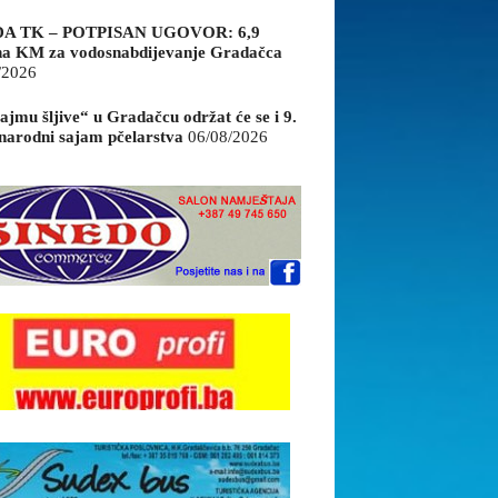
A TK – POTPISAN UGOVOR: 6,9
na KM za vodosnabdijevanje Gradačca
/2026
ajmu šljive“ u Gradačcu održat će se i 9.
arodni sajam pčelarstva
06/08/2026