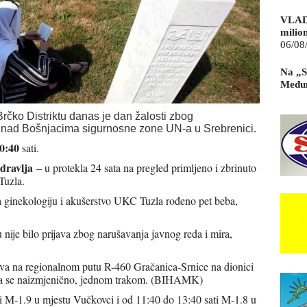
VLAD
milio
06/08
Na „S
Međun
rčko Distriktu danas je dan žalosti zbog
a nad Bošnjacima sigurnosne zone UN-a u Srebrenici.
0:40
sati.
dravlja
– u protekla 24 sata na pregled primljeno i zbrinuto
Tuzla.
za ginekologiju i akušerstvo UKC Tuzla rođeno pet beba,
nije bilo prijava zbog narušavanja javnog reda i mira,
.
va na regionalnom putu R-460 Gračanica-Srnice na dionici
aća se naizmjenično, jednom trakom. (BIHAMK)
i M-1.9 u mjestu Vučkovci i od 11:40 do 13:40 sati M-1.8 u