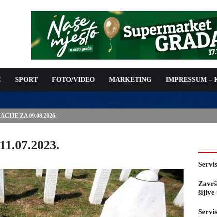
C
SPORT
FOTO/VIDEO
MARKETING
IMPRESSUM –
E PRED OTVARANJE 53. SAJMA ŠLJIVE U GRADAČCU
11.07.2023.
Servi
Završ
šljiv
Servi