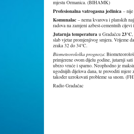
mjestu Ormanica. (BIHAMK)
Profesionalna vatrogasna jedinica
– nije
Komunalac
– nema kvarova i planskih naj
radova na zamjeni azbest-cementnih cijevi i
Jutarnja temperatura
23°C
u Gradačcu
,
slab vjetar promjenjivog smjera. Vrijeme d
°
zraka 32 do 34
C.
Biometeorološka prognoza
: Biometeorološ
primjerene ovom dijelu godine, jutarnji sati
ubrzo vruće i sparno. Neophodno je maksim
ugodnijih dijelova dana, te provoditi mjere
također uzrokovati probleme sa snom. (F
Radio Gradačac