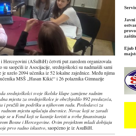
Servi
Javni
ostva
provo
zaštit
Ejub 
majst
i i Hercegovini (ASuBiH) četvrti put zaredom organizovala
su saopćili iz Asocijacije, srednjoškolci su nadmašili sami
će je uzelo 2094 učenika iz 52 lokalne zajednice. Među njima
34 učenika MSŠ „Hasan Kikić“ i 26 polaznika Gimnazije
ada srednjoškolci svoje školske klupe zamijene radnim
dna mjesta za srednjoškolce je obezbjedilo 892 preduzeća,
ata i pružili im podršku u njihovom radu. Poslodavci za
 radnom mjestu uplaćuju dnevnice. Novac koji se zaradi
e se u Fond koji se kasnije koristi u svrhe finansiranja
irom Bosne i Hercegovine. Ovim projektom mladi dobijaju
svoje prvo radno iskustvo
, saopćeno je iz AsuBiH.