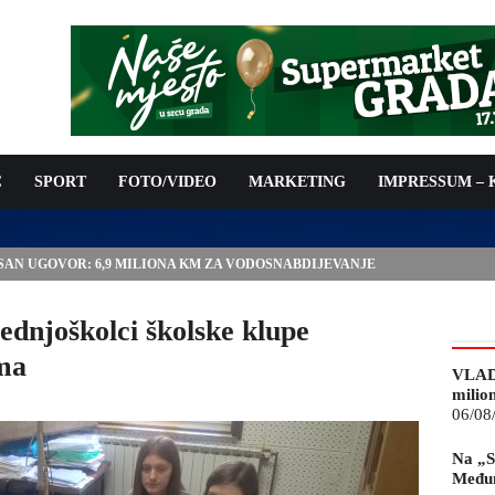
C
SPORT
FOTO/VIDEO
MARKETING
IMPRESSUM –
ISAN UGOVOR: 6,9 MILIONA KM ZA VODOSNABDIJEVANJE
ednjoškolci školske klupe
ima
VLAD
milio
06/08
Na „S
Međun