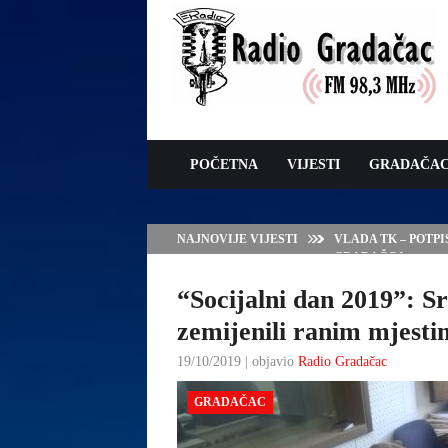
POČETNA
VIJESTI
GRADAČA
NAJNOVIJE VIJESTI
VLADA TK – POTP
GRADAČCA
“Socijalni dan 2019”: Sr
zemijenili ranim mjest
19/10/2019 | objavio
Radio Gradačac
GRADAČAC