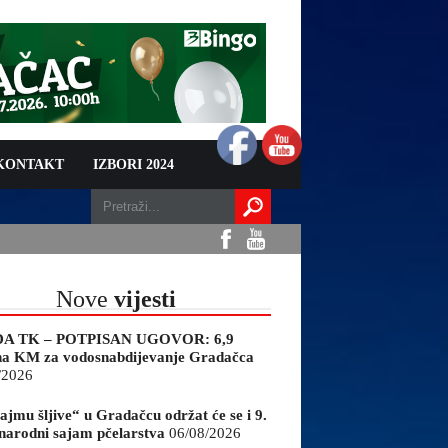
 KONTAKT
IZBORI 2024
Nove
vijesti
A TK – POTPISAN UGOVOR: 6,9
na KM za vodosnabdijevanje Gradačca
/2026
ajmu šljive“ u Gradačcu održat će se i 9.
arodni sajam pčelarstva
06/08/2026