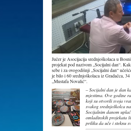
Jučer je Asocijacija srednjoškolaca u Bosn
projekat pod nazivom „Socijalni dan“. Kako 
sebe i za ovogodišnji „Socijalni dan“ učeš
je bilo i 60 srednjoškolaca iz Gradačca, 
„Mustafa Novalić“.
–
Socijalni dan je dan k
mjestima. Ove godine ra
koji su otvorili svoja vr
svakog srednjoškolca na
Socijalnim danom uplaćuj
omladinskih projekata š
priliku da uče i steknu 