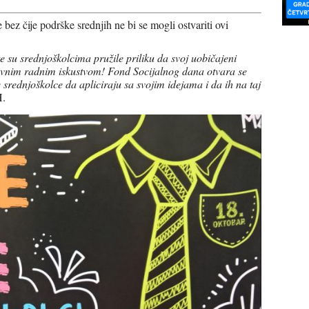
 bez čije podrške srednjih ne bi se mogli ostvariti ovi
te su srednjoškolcima pružile priliku da svoj uobičajeni
vnim radnim iskustvom! Fond Socijalnog dana otvara se
rednjoškolce da apliciraju sa svojim idejama i da ih na taj
H.