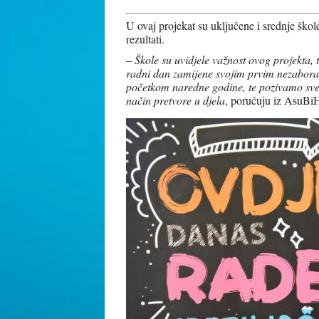
U ovaj projekat su uključene i srednje škole
rezultati.
–
Škole su uvidjele važnost ovog projekta, 
radni dan zamijene svojim prvim nezabora
početkom naredne godine, te pozivamo sve s
način pretvore u djela
, poručuju iz AsuBi