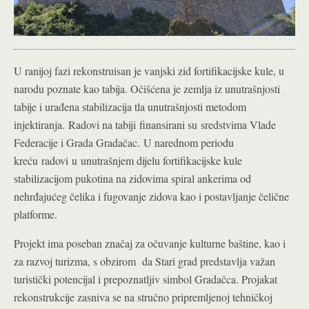
U ranijoj fazi rekonstruisan je vanjski zid fortifikacijske kule, u
narodu poznate kao tabija. Očišćena je zemlja iz unutrašnjosti
tabije i urađena stabilizacija tla unutrašnjosti metodom
injektiranja. Radovi na tabiji finansirani su sredstvima Vlade
Federacije i Grada Gradačac. U narednom periodu
kreću radovi u unutrašnjem dijelu fortifikacijske kule
stabilizacijom pukotina na zidovima spiral ankerima od
nehrđajućeg čelika i fugovanje zidova kao i postavljanje čelične
platforme.
Projekt ima poseban značaj za očuvanje kulturne baštine, kao i
za razvoj turizma, s obzirom da Stari grad predstavlja važan
turistički potencijal i prepoznatljiv simbol Gradačca. Projakat
rekonstrukcije zasniva se na stručno pripremljenoj tehničkoj