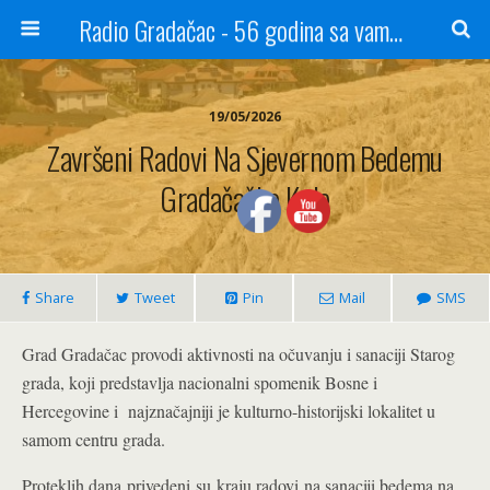
Radio Gradačac - 56 godina sa vama...
19/05/2026
Završeni Radovi Na Sjevernom Bedemu
Gradačačke Kule
Share
Tweet
Pin
Mail
SMS
Grad Gradačac provodi aktivnosti na očuvanju i sanaciji Starog
grada, koji predstavlja nacionalni spomenik Bosne i
Hercegovine i najznačajniji je kulturno-historijski lokalitet u
samom centru grada.
Proteklih dana privedeni su kraju radovi na sanaciji bedema na