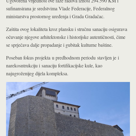
Ugovorena vrijednost ove faze radova iznosi 294.590 KM i
sufinansirana je sredstvima Vlade Federacije, Federalnog
ministarstva prostornog uređenja i Grada Gradačac.
Zaštita ovog lokaliteta kroz plansku i stručnu sanaciju osigurava
očuvanje njegove arhitektonske i historijske autentičnosti, čime
se sprječava dalje propadanje i gubitak kulturne baštine.
Poseban fokus projekta u predhodnom periodu stavljen je i
narekosntrukciju i sanaciju fortifikacijske kule, kao
najugroženijeg dijela kompleksa.