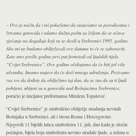
–
Ovo je način da i mi pokažemo da susjećamo sa porodicama i
žrtvama genocida i odamo dužnu poštu sa željom da se očuva
sjećanje na događaje koji su se desili u Srebrenici 1995. godine.
Ako mi ne budemo obilježavali ove datume to će se zaboraviti.
Zato smo prošle godine prvi put formirali od ljudskih tijela
“Cvijet Srebrenice”. Ove godine očekujemo da će biti još više
učesnika. Imamo najave da će doći mnoga udruženja. Pozivamo
vas sve da dođete da obilježimo taj dan, da se zna da su ti ljudi
pobijeni, ubijeni su u genocidu nad Bošnjacima Srebrenice
,
poručio je inicijator preformansa Miralem Topalović.
“Cvijet Srebrenice” je simbolično obilježje stradanja nevinih
Bošnjaka u Srebrenici, ali i širom Bosne i Hercegovine.
Njegovih 11 bijelih latica simbolizira 11. juli, dan kada je zločin
počinjen, bijela boja simbolizira nevino stradale ljude, a zelena u