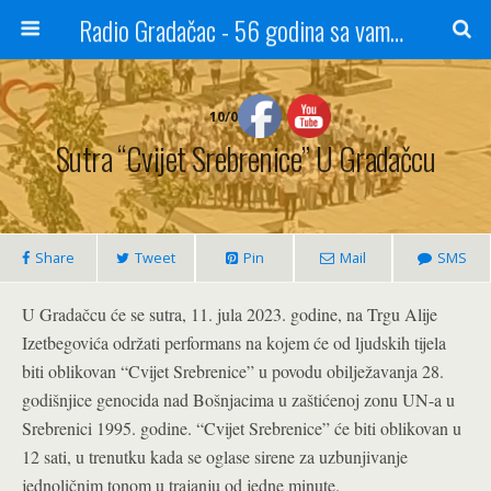
Radio Gradačac - 56 godina sa vama...
10/07/2023
Sutra “Cvijet Srebrenice” U Gradačcu
Share
Tweet
Pin
Mail
SMS
U Gradačcu će se sutra, 11. jula 2023. godine, na Trgu Alije
Izetbegovića održati performans na kojem će od ljudskih tijela
biti oblikovan “Cvijet Srebrenice” u povodu obilježavanja 28.
godišnjice genocida nad Bošnjacima u zaštićenoj zonu UN-a u
Srebrenici 1995. godine. “Cvijet Srebrenice” će biti oblikovan u
12 sati, u trenutku kada se oglase sirene za uzbunjivanje
jednoličnim tonom u trajanju od jedne minute.