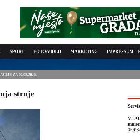
C
SPORT
FOTO/VIDEO
MARKETING
IMPRESSUM –
IJE ZA 07.08.2026.
nja struje
Servi
VLAD
milio
06/08