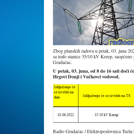
Zbog planskih radova u petak, 03. juna 2022
sa trafo stanice 35/10 kV Kerep, saopćeno je
Gradačac.
U petak, 03. juna, od 8 do 16 sati doći ć
Hrgovi Donji i Vučkovci vodovod.
Radio Gradačac / Elektroposlovnica Tuzla