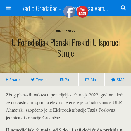
Radio Gradačac - 56 godina sa vama...
08/05/2022
U Ponedjeljak Planski Prekidi U Isporuci
Struje
Share
Tweet
Pin
Mail
SMS
Zbog planskih radova u ponedjeljak, 9. maja 2022. godine, doći
će do zastoja u isporuci električne energije sa trafo stanice ULR
Ahmetaši, saopćeno je iz Elektrodistribucije Tuzla Poslovna
jedinica distribucije Gradačac.
U ponedjeljak, 9. maja, od 9 do 11 sati doći će do prekida u