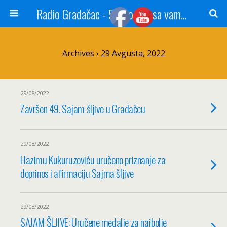
Radio Gradačac - 56 godina sa vama...
Archives › 29 Avgusta, 2022
29/08/2022
Završen 49. Sajam šljive u Gradačcu
29/08/2022
Hazimu Kukuruzoviću uručeno priznanje za
doprinos i afirmaciju Sajma šljive
29/08/2022
SAJAM ŠLJIVE: Uručene medalje za najbolje