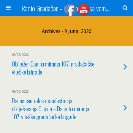
Radio Gradačac - 56 godina sa vama...
Archives › 9 Juna, 2026
09/06/2026
Obilježen Dan formiranja 107. gradačačke
viteške brigade
09/06/2026
Danas centralna manifestacija
obilježavanja 9. juna – Dana formiranja
107. viteške gradačačke brigade