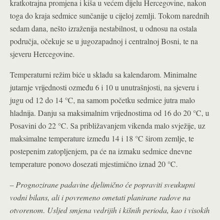
kratkotrajna promjena i kiša u većem dijelu Hercegovine, nakon
toga do kraja sedmice sunčanije u cijeloj zemlji. Tokom narednih
sedam dana, nešto izraženija nestabilnost, u odnosu na ostala
područja, očekuje se u jugozapadnoj i centralnoj Bosni, te na
sjeveru Hercegovine.
Temperaturni režim biće u skladu sa kalendarom. Minimalne
jutarnje vrijednosti ozmeđu 6 i 10 u unutrašnjosti, na sjeveru i
jugu od 12 do 14 °C, na samom početku sedmice jutra malo
hladnija. Danju sa maksimalnim vrijednostima od 16 do 20 °C, u
Posavini do 22 °C. Sa približavanjem vikenda malo svježije, uz
maksimalne temperature između 14 i 18 °C širom zemlje, te
postepenim zatopljenjem, pa će na izmaku sedmice dnevne
temperature ponovo dosezati mjestimično iznad 20 °C.
–
Prognozirane padavine djelimično će popraviti sveukupni
vodni bilans, ali i povremeno ometati planirane radove na
otvorenom. Usljed smjena vedrijih i kišnih perioda, kao i visokih