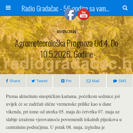
Radio Gradačac - 56 godina sa vama...
05/05/2026
Agrometeorološka Prognoza Od 4. Do
10.5.2026. Godine
Share
Tweet
Pin
Mail
SMS
Prema aktuelnim sinoptičkim kartama, početkom sedmice još
uvijek će se zadržati slične vremenske prilike kao u dane
vikenda, pri tome od utorka 05. maja do četvrtka 07. maja uz
slabije izraženu vjerovatnoću povremenih lokalnih pljuskova u
centralnim područjima. U petak 08. maja, izgledna je