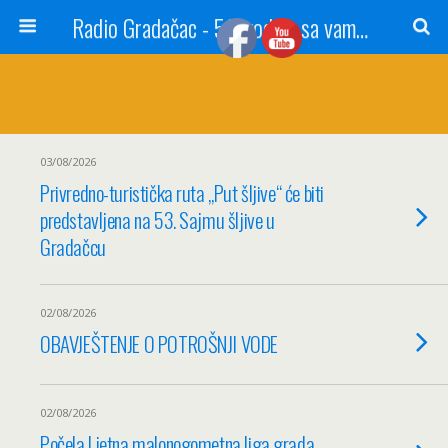
Radio Gradačac - 56 godina sa vama...
03/08/2026
Privredno-turistička ruta „Put šljive“ će biti
predstavljena na 53. Sajmu šljive u
Gradačcu
02/08/2026
OBAVJEŠTENJE O POTROŠNJI VODE
02/08/2026
Počela Ljetna malonogometna liga grada