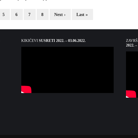
5
6
7
8
Next ›
Last »
KIKIĆEVI
SUSRETI 2022. – 03.06.2022.
ZAVR
2022. –