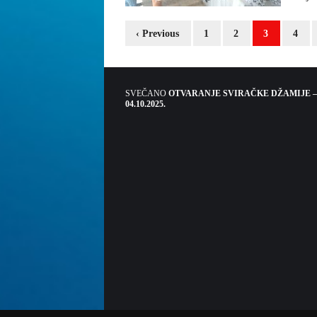
‹ Previous
1
2
3
4
SVEČANO
OTVARANJE SVIRAČKE DŽAMIJE –
04.10.2025.