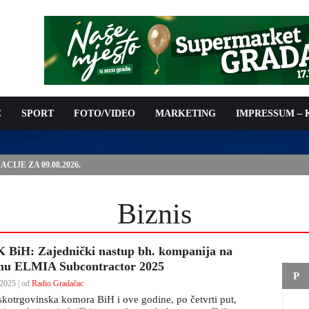
C
SPORT
FOTO/VIDEO
MARKETING
IMPRESSUM –
IJE ZA 09.08.2026.
Biznis
 BiH: Zajednički nastup bh. kompanija na
mu ELMIA Subcontractor 2025
P
2025 | od
Radio Gradačac
skotrgovinska komora BiH i ove godine, po četvrti put,