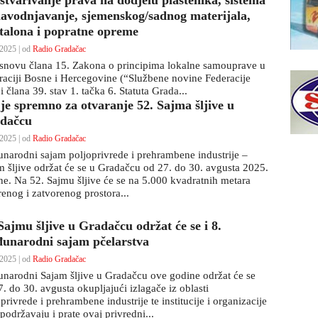
ostvarivanje prava na dodjelu plastenika, sistema
navodnjavanje, sjemenskog/sadnog materijala,
stalona i popratne opreme
2025 | od
Radio Gradačac
snovu člana 15. Zakona o principima lokalne samouprave u
raciji Bosne i Hercegovine (“Službene novine Federacije
 člana 39. stav 1. tačka 6. Statuta Grada...
 je spremno za otvaranje 52. Sajma šljive u
dačcu
2025 | od
Radio Gradačac
narodni sajam poljoprivrede i prehrambene industrije –
m šljive održat će se u Gradačcu od 27. do 30. avgusta 2025.
ne. Na 52. Sajmu šljive će se na 5.000 kvadratnih metara
renog i zatvorenog prostora...
Sajmu šljive u Gradačcu održat će se i 8.
unarodni sajam pčelarstva
2025 | od
Radio Gradačac
narodni Sajam šljive u Gradačcu ove godine održat će se
. do 30. avgusta okupljajući izlagače iz oblasti
privrede i prehrambene industrije te institucije i organizacije
podržavaju i prate ovaj privredni...