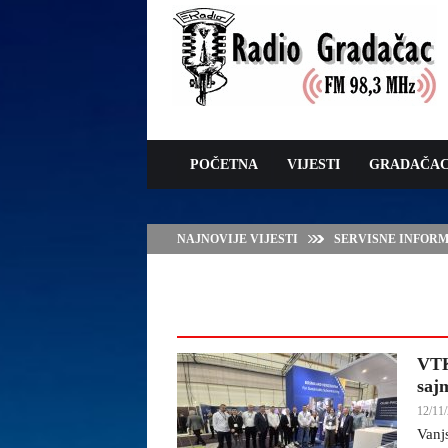
POČETNA
VIJESTI
GRADAČA
NAJNOVIJE VIJESTI
SERVISNE INFORMAC
VTK
saj
12/11/
Vanj