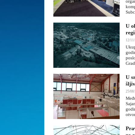
orga
komp
Subc
U o
reg
12/11/
Ukup
godi
posl
Grad
U s
šlj
25/08/
Među
Saja
godi
otvo
Prav