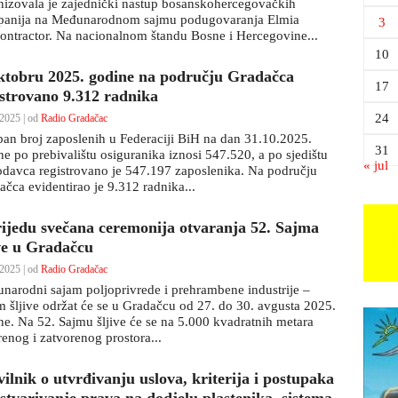
nizovala je zajednički nastup bosanskohercegovačkih
anija na Međunarodnom sajmu podugovaranja Elmia
3
ontractor. Na nacionalnom štandu Bosne i Hercegovine...
10
ktobru 2025. godine na području Gradačca
17
istrovano 9.312 radnika
24
2025 | od
Radio Gradačac
an broj zaposlenih u Federaciji BiH na dan 31.10.2025.
31
ne po prebivalištu osiguranika iznosi 547.520, a po sjedištu
« jul
odavca registrovano je 547.197 zaposlenika. Na području
ačca evidentirao je 9.312 radnika...
rijedu svečana ceremonija otvaranja 52. Sajma
ive u Gradačcu
2025 | od
Radio Gradačac
narodni sajam poljoprivrede i prehrambene industrije –
m šljive održat će se u Gradačcu od 27. do 30. avgusta 2025.
ne. Na 52. Sajmu šljive će se na 5.000 kvadratnih metara
renog i zatvorenog prostora...
ilnik o utvrđivanju uslova, kriterija i postupaka