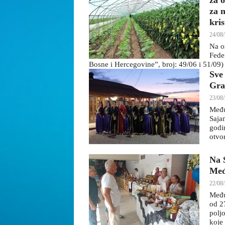
za 
za 
kri
24/08/
Na o
Fede
Bosne i Hercegovine”, broj: 49/06 i 51/09) i
Sve
Gra
23/08/
Među
Saja
godi
otvo
Na 
Međ
22/08/
Među
od 27
poljo
koje 