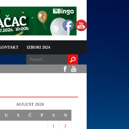
 KONTAKT
IZBORI 2024
AUGUST 2026
U
S
Č
P
S
N
1
2