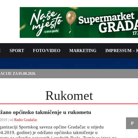
C
SPORT
FOTO/VIDEO
MARKETING
IMPRESSUM –
PODNOŠENJE ZAHTJEVA ZA OSTVARIVANJE PRAVA NA
 TROŠKOVA PROVOĐENJA PROGRAMA PREVENTIVNIH MJERA
 KOZA
Rukomet
žano općinsko takmičenje u rukometu
2019 | od
Radio Gradačac
P
ganizaciji Sportskog saveza općine Gradačac u srijedu
04.2019. godine) je održano općinsko takmičenje u