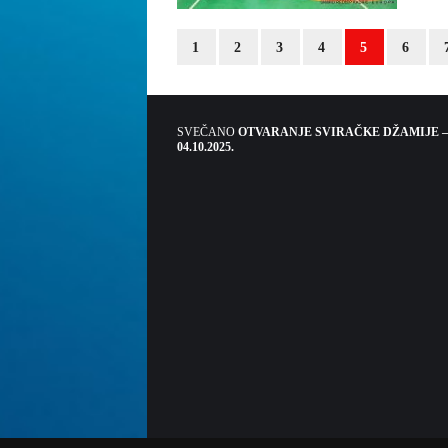
1
2
3
4
5
6
SVEČANO
OTVARANJE SVIRAČKE DŽAMIJE –
04.10.2025.