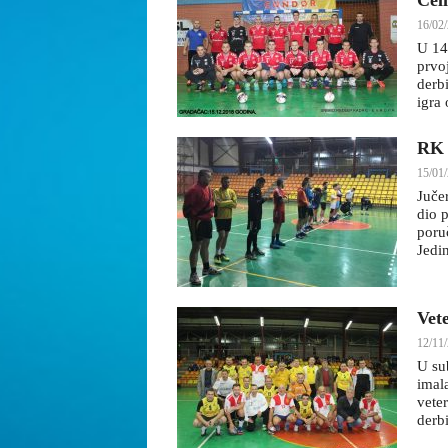
Čel
16/02/
U 14
prvo
derb
igra 
RK 
15/01/
Juče
dio 
poruč
Jedi
Vet
12/11/
U su
imala
vete
derbi