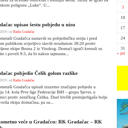
metu za učenike osnovnih i srednjih škola. Turnir se igrao na
tskom poligonu „Luke“. U...
3
10
dačac upisao šestu pobjedu u nizu
17
2019 | od
Radio Gradačac
24
metaši Gradačca nastavili su pobjedničku seriju i pred
om publikom uvjerljivo slavili rezultatom 38:20 protiv
31
bljene ekipe Bosna 2 iz Visokog. Domaći igrači krenuli su
« jul
ito i poveli 9:3, da bi nakon tajmauta...
dačac pobjedio Čelik golom razlike
2019 | od
Radio Gradačac
metaši Gradačca upisali izuzetno značajnu pobjedu u
ju 14. kola Prve lige Federacije BiH – grupa Sjever, u
mici protiv zeničkog Čelika. Duel bivših premijerligaša bolje
vorila ekipa domaćina, pa su...
ometno veče u Gradačcu: RK Gradačac – RK