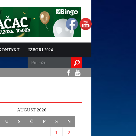
 KONTAKT
IZBORI 2024
AUGUST 2026
U
S
Č
P
S
N
1
2