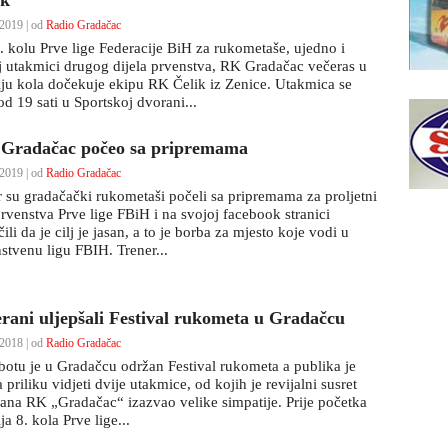
ik
2019 | od
Radio Gradačac
. kolu Prve lige Federacije BiH za rukometaše, ujedno i
j utakmici drugog dijela prvenstva, RK Gradačac večeras u
iju kola dočekuje ekipu RK Čelik iz Zenice. Utakmica se
od 19 sati u Sportskoj dvorani...
Gradačac počeo sa pripremama
2019 | od
Radio Gradačac
r su gradačački rukometaši počeli sa pripremama za proljetni
prvenstva Prve lige FBiH i na svojoj facebook stranici
ili da je cilj je jasan, a to je borba za mjesto koje vodi u
nstvenu ligu FBIH. Trener...
erani uljepšali Festival rukometa u Gradačcu
2018 | od
Radio Gradačac
botu je u Gradačcu održan Festival rukometa a publika je
 priliku vidjeti dvije utakmice, od kojih je revijalni susret
rana RK „Gradačac“ izazvao velike simpatije. Prije početka
ja 8. kola Prve lige...