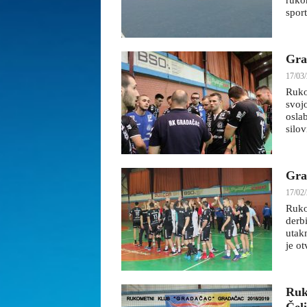
ruko
spor
Gra
17/03/
Ruko
svoj
osla
silov
Gra
17/02/
Ruko
derbi
utak
je ot
Ruk