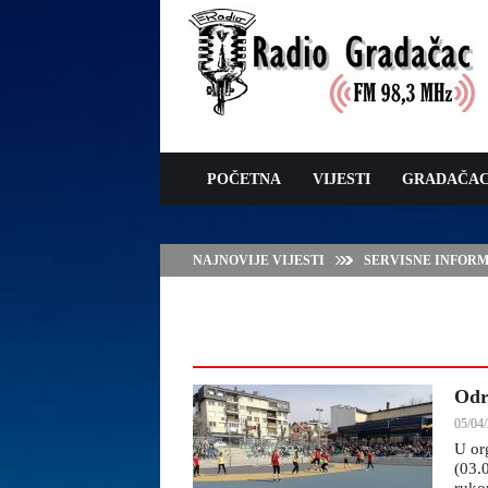
POČETNA
VIJESTI
GRADAČA
NAJNOVIJE VIJESTI
JAVNI POZIV ZA 
SUFINANSIRANJE
ZAŠTITE OVACA I
Odr
05/04/
U or
(03.