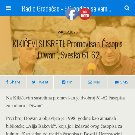
Radio Gradačac - 56 godina sa vama...
24/05/2026
KIKIĆEVI SUSRETI: Promovisan Časopis
„Diwan“, Sveska 61-62
Share
Tweet
Pin
Mail
SMS
Na Kikićevim susretima promovisan je dvobroj 61-62 časopisa
za kulturu „Diwan“.
Prvi broj Dowan-a objavljen je 1998. godine kao almanah
biblioteke „Alija Isaković“, koja je i izdavač ovog časopisa za
kulturu. Kao jedan od rijetkih časopisa u Bosni i Hercegovini,