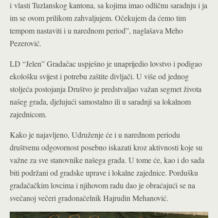
i vlasti Tuzlanskog kantona, sa kojima imao odličnu saradnju i ja
im se ovom prilikom zahvaljujem. Očekujem da ćemo tim
tempom nastaviti i u narednom period”, naglašava Meho
Pezerović.
LD “Jelen” Gradačac uspješno je unaprijedio lovstvo i podigao
ekološku svijest i potrebu zaštite divljači. U više od jednog
stoljeća postojanja Društvo je predstvaljao važan segmet života
našeg grada, djelujući samostalno ili u saradnji sa lokalnom
zajednicom.
Kako je najavljeno, Udruženje će i u narednom periodu
društvenu odgovornost posebno iskazati kroz aktivnosti koje su
važne za sve stanovnike našega grada. U tome će, kao i do sada
biti podržani od gradske uprave i lokalne zajednice. Pordušku
gradačačkim lovcima i njihovom radu dao je obraćajući se na
svečanoj večeri gradonačelnik Hajrudin Mehanović.