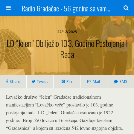
Radio Gradačac - 56 godina sa vama...
22/12/2025
LD “Jelen” Obilježio 103. Godine Postojanja I
Rada
Share
Tweet
Pin
Mail
SMS
Lovačko društvo “Jelen” Gradačac tradicionalnom
manifestacijom “Lovačko veče” proslavilo je 103. godine
postojanja irada. LD „Jelen“ Gradačac osnovano je 1922.
godine. Broji 550 lovaca u 16 sekcija. Gazduje lovištem
“Gradašnica” u kojem su izrađena 542 lovno-uzgojna objekta.