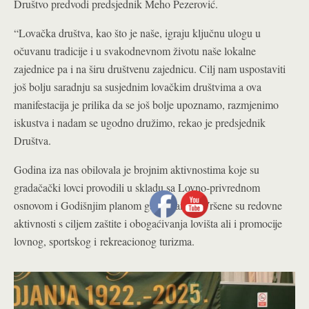
Društvo predvodi predsjednik Meho Pezerović.
“Lovačka društva, kao što je naše, igraju ključnu ulogu u
očuvanu tradicije i u svakodnevnom životu naše lokalne
zajednice pa i na širu društvenu zajednicu. Cilj nam uspostaviti
još bolju saradnju sa susjednim lovačkim društvima a ova
manifestacija je prilika da se još bolje upoznamo, razmjenimo
iskustva i nadam se ugodno družimo, rekao je predsjednik
Društva.
Godina iza nas obilovala je brojnim aktivnostima koje su
gradačački lovci provodili u skladu sa Lovno-privrednom
osnovom i Godišnjim planom gazdovanja. Vršene su redovne
aktivnosti s ciljem zaštite i obogaćivanja lovišta ali i promocije
lovnog, sportskog i rekreacionog turizma.