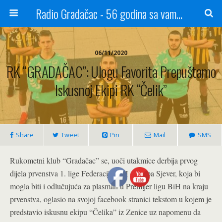
Radio Gradačac - 56 godina sa vama...
06/11/2020
RK “GRADAČAC”: Ulogu Favorita Prepuštamo
Iskusnoj Ekipi RK “Čelik”
Share
Tweet
Pin
Mail
SMS
Rukometni klub “Gradačac” se, uoči utakmice derbija prvog
dijela prvenstva 1. lige Federacije BiH – grupa Sjever, koja bi
mogla biti i odlučujuća za plasman u Premijer ligu BiH na kraju
prvenstva, oglasio na svojoj facebook stranici tekstom u kojem je
predstavio iskusnu ekipu “Čelika” iz Zenice uz napomenu da