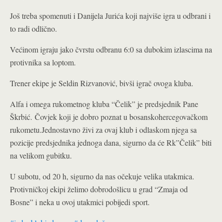
Još treba spomenuti i Danijela Jurića koji najviše igra u odbrani i
to radi odlično.
Većinom igraju jako čvrstu odbranu 6:0 sa dubokim izlascima na
protivnika sa loptom.
Trener ekipe je Seldin Rizvanović, bivši igrač ovoga kluba.
Alfa i omega rukometnog kluba “Čelik” je predsjednik Pane
Škrbić. Čovjek koji je dobro poznat u bosanskohercegovačkom
rukometu.Jednostavno živi za ovaj klub i odlaskom njega sa
pozicije predsjednika jednoga dana, sigurno da će Rk”Čelik” biti
na velikom gubitku.
U subotu, od 20 h, sigurno da nas očekuje velika utakmica.
Protivničkoj ekipi želimo dobrodošlicu u grad “Zmaja od
Bosne” i neka u ovoj utakmici pobijedi sport.