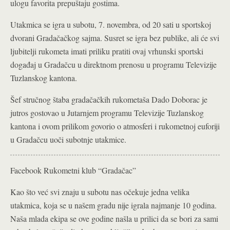
ulogu favorita prepuštaju gostima.
Utakmica se igra u subotu, 7. novembra, od 20 sati u sportskoj
dvorani Gradačačkog sajma. Susret se igra bez publike, ali će svi
ljubitelji rukometa imati priliku pratiti ovaj vrhunski sportski
događaj u Gradačcu u direktnom prenosu u programu Televizije
Tuzlanskog kantona.
Šef stručnog štaba gradačačkih rukometaša Dado Doborac je
jutros gostovao u Jutarnjem programu Televizije Tuzlanskog
kantona i ovom prilikom govorio o atmosferi i rukometnoj euforiji
u Gradačcu uoči subotnje utakmice.
Facebook Rukometni klub “Gradačac”
Kao što već svi znaju u subotu nas očekuje jedna velika
utakmica, koja se u našem gradu nije igrala najmanje 10 godina.
Naša mlada ekipa se ove godine našla u prilici da se bori za sami