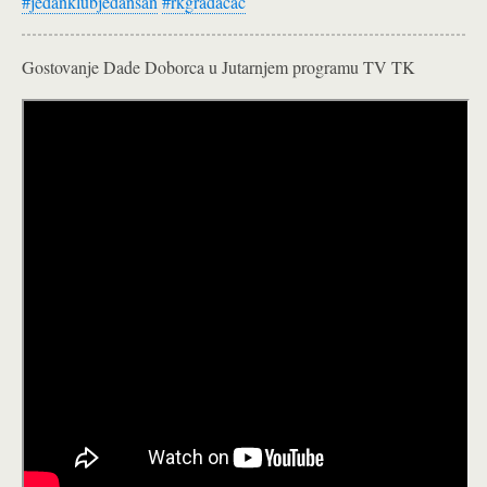
#
jedanklubjedansan
#
rkgradačac
Gostovanje Dade Doborca u Jutarnjem programu TV TK