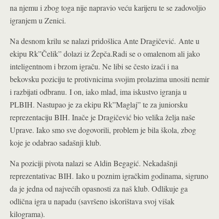
na njemu i zbog toga nije napravio veću karijeru te se zadovoljio
igranjem u Zenici.
Na desnom krilu se nalazi pridošlica Ante Dragičević. Ante u
ekipu Rk”Čelik” dolazi iz Žepča.Radi se o omalenom ali jako
inteligentnom i brzom igraču. Ne libi se često izaći i na
bekovsku poziciju te protivnicima svojim prolazima unositi nemir
i razbijati odbranu. I on, iako mlad, ima iskustvo igranja u
PLBIH. Nastupao je za ekipu Rk”Maglaj” te za juniorsku
reprezentaciju BIH. Inače je Dragičević bio velika želja naše
Uprave. Iako smo sve dogovorili, problem je bila škola, zbog
koje je odabrao sadašnji klub.
Na poziciji pivota nalazi se Aldin Begagić. Nekadašnji
reprezentativac BIH. Iako u poznim igračkim godinama, sigruno
da je jedna od najvećih opasnosti za naš klub. Odlikuje ga
odlična igra u napadu (savršeno iskorištava svoj višak
kilograma).