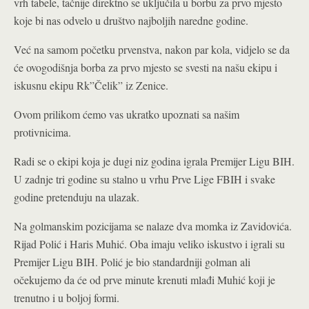
vrh tabele, tačnije direktno se uključila u borbu za prvo mjesto
koje bi nas odvelo u društvo najboljih naredne godine.
Već na samom početku prvenstva, nakon par kola, vidjelo se da
će ovogodišnja borba za prvo mjesto se svesti na našu ekipu i
iskusnu ekipu Rk”Čelik” iz Zenice.
Ovom prilikom ćemo vas ukratko upoznati sa našim
protivnicima.
Radi se o ekipi koja je dugi niz godina igrala Premijer Ligu BIH.
U zadnje tri godine su stalno u vrhu Prve Lige FBIH i svake
godine pretenduju na ulazak.
Na golmanskim pozicijama se nalaze dva momka iz Zavidovića.
Rijad Polić i Haris Muhić. Oba imaju veliko iskustvo i igrali su
Premijer Ligu BIH. Polić je bio standardniji golman ali
očekujemo da će od prve minute krenuti mlađi Muhić koji je
trenutno i u boljoj formi.