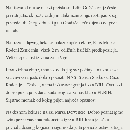
Na lijevom krilu se nalazi preiskusni Edin Gušić koji je često i
prvi strijelac ekipe.U zadnjim utakmicama nije nastupao zbog
povrede trbušnog zida, ali ga u Gradačcu očekujemo od prve
minute.
Na poziciji lijevog beka se nalazi kapiten ekipe, Faris Mrako.
Rođeni Zeničanin, visok 2 m, odličnih fizičkih predispozicija.
Velika opasnost iz vana za naš gol.
Prva violina ekipe, momak od kojeg sve počinje i na kome se
sve završava jeste dobro poznati, NAŠ, Slaven Šijaković Caco.
Rođen je u Tesliću, a ima i iskustvo igranja i van BIH. Cacu svi
dobro poznaju iz dana kada je igrao za naš klub u PLBIH.
Sigurno momak od kojeg prijeti najveća opasnost.
Na desnom beku se nalazi Mirza Dervenčić. Dobro poznat igrač
svim poznavaocima rukometne igre u BIH.Imao je tešku
povredu desnog koljena, i sigurno da je ta povreda ostavila traga