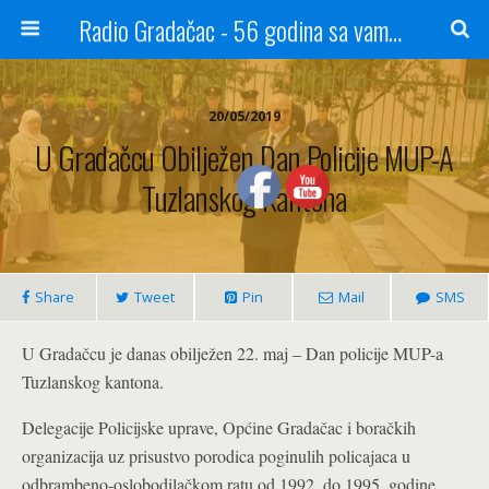
Radio Gradačac - 56 godina sa vama...
20/05/2019
U Gradačcu Obilježen Dan Policije MUP-A
Tuzlanskog Kantona
Share
Tweet
Pin
Mail
SMS
U Gradačcu je danas obilježen 22. maj – Dan policije MUP-a
Tuzlanskog kantona.
Delegacije Policijske uprave, Općine Gradačac i boračkih
organizacija uz prisustvo porodica poginulih policajaca u
odbrambeno-oslobodilačkom ratu od 1992. do 1995. godine,