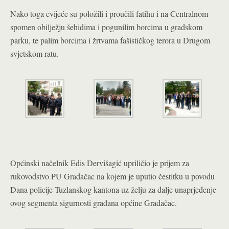
Nako toga cvijeće su položili i proučili fatihu i na Centralnom
spomen obilježju šehidima i pogunilim borcima u gradskom
parku, te palim borcima i žrtvama fašističkog terora u Drugom
svjetskom ratu.
Općinski načelnik Edis Dervišagić upriličio je prijem za
rukovodstvo PU Gradačac na kojem je uputio čestitku u povodu
Dana policije Tuzlanskog kantona uz želju za dalje unaprjeđenje
ovog segmenta sigurnosti građana općine Gradačac.