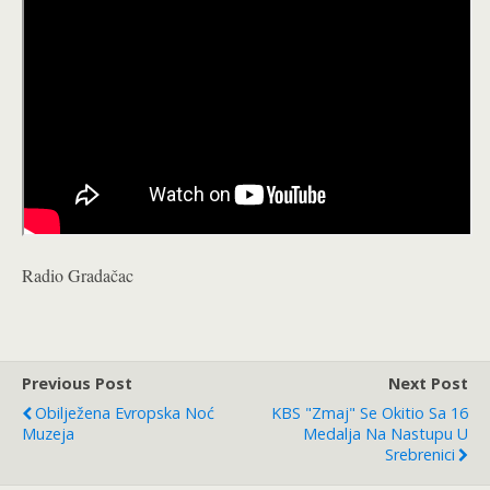
Radio Gradačac
Previous Post
Next Post
Obilježena Evropska Noć
KBS "Zmaj" Se Okitio Sa 16
Muzeja
Medalja Na Nastupu U
Srebrenici