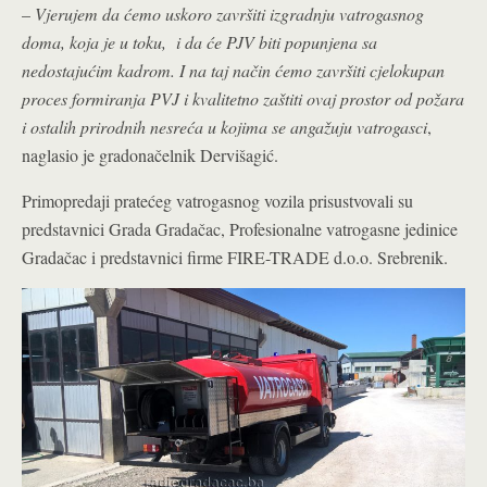
–
Vjerujem da ćemo uskoro završiti izgradnju vatrogasnog
doma, koja je u toku, i da će PJV biti popunjena sa
nedostajućim kadrom. I na taj način ćemo završiti cjelokupan
proces formiranja PVJ i kvalitetno zaštiti ovaj prostor od požara
i ostalih prirodnih nesreća u kojima se angažuju vatrogasci
,
naglasio je gradonačelnik Dervišagić.
Primopredaji pratećeg vatrogasnog vozila prisustvovali su
predstavnici Grada Gradačac, Profesionalne vatrogasne jedinice
Gradačac i predstavnici firme FIRE-TRADE d.o.o. Srebrenik.