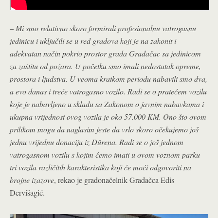
–
Mi smo relativno skoro formirali profesionalnu vatrogasnu
jedinicu i uključili se u red gradova koji je na zakonit i
adekvatan način pokrio prostor grada Gradačac sa jedinicom
za zaštitu od požara. U početku smo imali nedostatak opreme,
prostora i ljudstva. U veoma kratkom periodu nabavili smo dva,
a evo danas i treće vatrogasno vozilo. Radi se o pratećem vozilu
koje je nabavljeno u skladu sa Zakonom o javnim nabavkama i
ukupna vrijednost ovog vozila je oko 57.000 KM. Ono što ovom
prilikom mogu da naglasim jeste da vrlo skoro očekujemo još
jednu vrijednu donaciju iz Dürena. Radi se o još jednom
vatrogasnom vozilu s kojim ćemo imati u ovom voznom parku
tri vozila različitih karakteristika koji će moći odgovoriti na
brojne izazove
, rekao je gradonačelnik Gradačca Edis
Dervišagić.