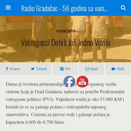
Radio Gradačac - 56 godina sa vama...
19/08/2019
Vatrogasci Dobili Još Jedno Vozilo
Share
Tweet
Pin
Mail
SMS
Danas je izvršena primopredaja pratećeg vatrogasnog vozila
cisterne koju je Grad Gradačac nabavio za potrebe Profesionalne
vatrogasne jedinice (PVJ). Vrijednost vozila je oko 57.000 KM i
koristit će se za gašenje požara i vodoopskrbu mjesnog
stanovništva.
Cisterna za prevoz vode i gašenje požara je
kapaciteta 6.600 do 6.700 litara.