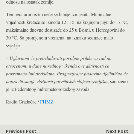
odnosu na ostatak zemlje.
Temperaturni režim neće se bitnije izmijeniti. Minimalne
vrijednosti kretaće se između 12 i 15, na krajnjem jugu do 17 °C,
maksimalne dnevne dostizaće do 25 u Bosni, u Hercegovini do
30 °C. Sa promjenom vremena, na izmaku sedmice malo
svježije.
–
Uglavnom će preovladavati povoljne prilike za rad na
otvorenom, u dane narednog vikenda ove aktivnosti će
povremeno biti prekidane. Prognozirane padavine djelimično će
popraviti stanje vlažnosti površinskih slojeva zemljišta
, saopćeno
je iz Federalnog hidrometeorološkog zavoda.
Radio Gradačac /
FHMZ
Previous Post
Next Post