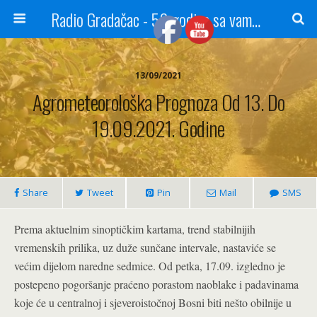
Radio Gradačac - 56 godina sa vama...
13/09/2021
Agrometeorološka Prognoza Od 13. Do
19.09.2021. Godine
Share
Tweet
Pin
Mail
SMS
Prema aktuelnim sinoptičkim kartama, trend stabilnijih
vremenskih prilika, uz duže sunčane intervale, nastaviće se
većim dijelom naredne sedmice. Od petka, 17.09. izgledno je
postepeno pogoršanje praćeno porastom naoblake i padavinama
koje će u centralnoj i sjeveroistočnoj Bosni biti nešto obilnije u