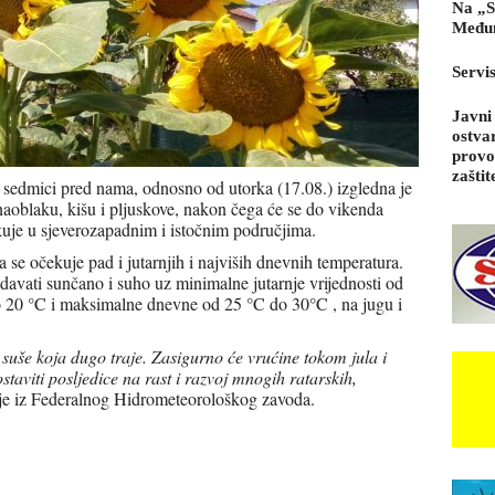
Na „S
Međun
Servi
Javni
ostva
provo
zaštit
sedmici pred nama, odnosno od utorka (17.08.) izgledna je
aoblaku, kišu i pljuskove, nakon čega će se do vikenda
ekuje u sjeverozapadnim i istočnim područjima.
a se očekuje pad i jutarnjih i najviših dnevnih temperatura.
davati sunčano i suho uz minimalne jutarnje vrijednosti od
 20 °C i maksimalne dnevne od 25 °C do 30°C , na jugu i
suše koja dugo traje. Zasigurno će vrućine tokom jula i
staviti posljedice na rast i razvoj mnogih ratarskih,
je iz Federalnog Hidrometeorološkog zavoda.