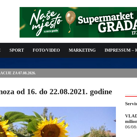
C
SPORT
FOTO/VIDEO
MARKETING
IMPRESSUM –
IJE ZA 07.08.2026.
oza od 16. do 22.08.2021. godine
Servi
VLAD
milio
06/08