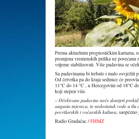
Prema aktuelnim prognostičkim kartama, u 
promjena vremenskih prilika uz povećanu n
vrijeme stabilizovati. Više padavina se oč
Sa padavinama bi trebalo i malo osvježiti p
Od četvrtka pa do kraja sedmice će preovla
11°C do 14 °C , u Hercegovini od 18°C do
koji stepen više.
–
Očekivane padavine neće donijeti prekid 
augusta mjeseca, te nedostatak vode u tlu o
povrtlarskih i voćarskih kultura
, saopćeno 
Radio Gradačac /
FHMZ