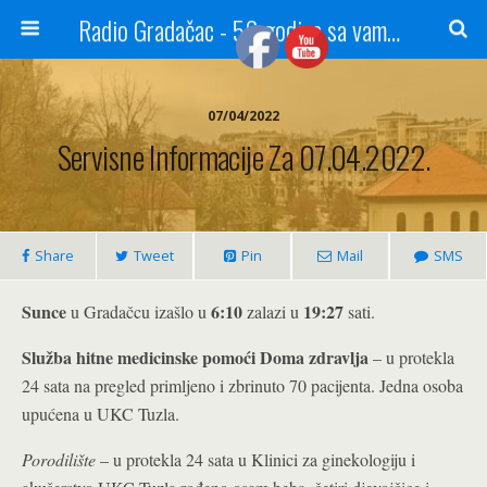
Radio Gradačac - 56 godina sa vama...
07/04/2022
Servisne Informacije Za 07.04.2022.
Share
Tweet
Pin
Mail
SMS
Sunce
6:10
19:27
u Gradačcu izašlo u
zalazi u
sati.
Služba hitne medicinske pomoći Doma zdravlja
– u protekla
24 sata na pregled primljeno i zbrinuto 70 pacijenta. Jedna osoba
upućena u UKC Tuzla.
Porodilište
– u protekla 24 sata u Klinici za ginekologiju i