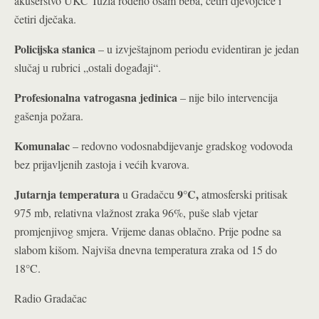
akušerstvo UKC Tuzla rođeno osam beba, četiri djevojčice i
četiri dječaka.
Policijska stanica
– u izvještajnom periodu evidentiran je jedan
slučaj u rubrici „ostali događaji“.
Profesionalna vatrogasna jedinica
– nije bilo intervencija
gašenja požara.
Komunalac
– redovno vodosnabdijevanje gradskog vodovoda
bez prijavljenih zastoja i većih kvarova.
Jutarnja temperatura
9°C
,
u Gradačcu
atmosferski pritisak
975 mb, relativna vlažnost zraka 96%, puše slab vjetar
promjenjivog smjera. Vrijeme danas oblačno. Prije podne sa
slabom kišom. Najviša dnevna temperatura zraka od 15 do
18°C.
Radio Gradačac