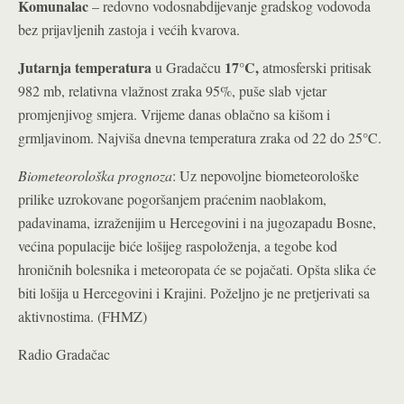
Komunalac
– redovno vodosnabdijevanje gradskog vodovoda
bez prijavljenih zastoja i većih kvarova.
Jutarnja temperatura
17°C
,
u Gradačcu
atmosferski pritisak
982 mb, relativna vlažnost zraka 95%, puše slab vjetar
promjenjivog smjera. Vrijeme danas oblačno sa kišom i
°
grmljavinom. Najviša dnevna temperatura zraka od 22 do 25
C.
Biometeorološka prognoza
: Uz nepovoljne biometeorološke
prilike uzrokovane pogoršanjem praćenim naoblakom,
padavinama, izraženijim u Hercegovini i na jugozapadu Bosne,
većina populacije biće lošijeg raspoloženja, a tegobe kod
hroničnih bolesnika i meteoropata će se pojačati. Opšta slika će
biti lošija u Hercegovini i Krajini. Poželjno je ne pretjerivati sa
aktivnostima. (FHMZ)
Radio Gradačac