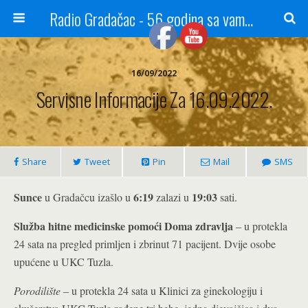
Radio Gradačac - 56 godina sa vama...
16/09/2022
Servisne Informacije Za 16.09.2022.
Share
Tweet
Pin
Mail
SMS
Sunce
6:19
19:03
u Gradačcu izašlo u
zalazi u
sati.
Služba hitne medicinske pomoći Doma zdravlja
– u protekla
24 sata na pregled primljen i zbrinut 71 pacijent. Dvije osobe
upućene u UKC Tuzla.
Porodilište
– u protekla 24 sata u Klinici za ginekologiju i