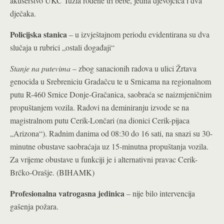
akušerstvo UKC Tuzla rođene tri bebe, jedna djevojčica i dva
dječaka.
Policijska stanica
– u izvještajnom periodu evidentirana su dva
slučaja u rubrici „ostali događaji“
Stanje na putevima
– zbog sanacionih radova u ulici Žrtava
genocida u Srebreniciu Gradačcu te u Srnicama na regionalnom
putu R-460 Srnice Donje-Gračanica, saobraća se naizmjeničnim
propuštanjem vozila. Radovi na deminiranju izvode se na
magistralnom putu Cerik-Lončari (na dionici Cerik-pijaca
„Arizona“). Radnim danima od 08:30 do 16 sati, na snazi su 30-
minutne obustave saobraćaja uz 15-minutna propuštanja vozila.
Za vrijeme obustave u funkciji je i alternativni pravac Cerik-
Brčko-Orašje. (BIHAMK)
Profesionalna vatrogasna jedinica
– nije bilo intervencija
gašenja požara.