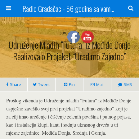
Radio Gradačac - 56 godina sa vama...
30/09/2021
Udruženje Mladih “Futura” Iz Međiđe Donje
Realizovalo Projekat “Uradimo Zajedno”
Share
Tweet
Pin
Mail
SMS
Prošlog vikenda je Udruženje mladih “Futura” iz Međiđe Donje
uspješno završilo svoj prvi projekat “Uradimo zajedno” koji je
za cilj imao uređenje i čišćenje zelenih površina i putnog pojasa,
kao i instalaciju klupi, kanti i sadnju ukrasnog drveća u tri
mjesne zajednice, Međiđa Donja, Srednja i Gornja.