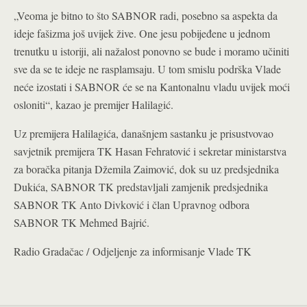
„Veoma je bitno to što SABNOR radi, posebno sa aspekta da
ideje fašizma još uvijek žive. One jesu pobijeđene u jednom
trenutku u istoriji, ali nažalost ponovno se bude i moramo učiniti
sve da se te ideje ne rasplamsaju. U tom smislu podrška Vlade
neće izostati i SABNOR će se na Kantonalnu vladu uvijek moći
osloniti“, kazao je premijer Halilagić.
Uz premijera Halilagića, današnjem sastanku je prisustvovao
savjetnik premijera TK Hasan Fehratović i sekretar ministarstva
za boračka pitanja Džemila Zaimović, dok su uz predsjednika
Dukića, SABNOR TK predstavljali zamjenik predsjednika
SABNOR TK Anto Divković i član Upravnog odbora
SABNOR TK Mehmed Bajrić.
Radio Gradačac / Odjeljenje za informisanje Vlade TK