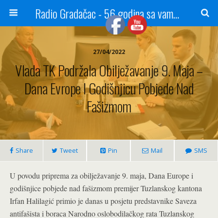
Radio Gradačac - 56 godina sa vama...
27/04/2022
Vlada TK Podržala Obilježavanje 9. Maja –
Dana Evrope I Godišnjicu Pobjede Nad
Fašizmom
Share
Tweet
Pin
Mail
SMS
U povodu priprema za obilježavanje 9. maja, Dana Europe i
godišnjice pobjede nad fašizmom premijer Tuzlanskog kantona
Irfan Halilagić primio je danas u posjetu predstavnike Saveza
antifašista i boraca Narodno oslobodilačkog rata Tuzlanskog